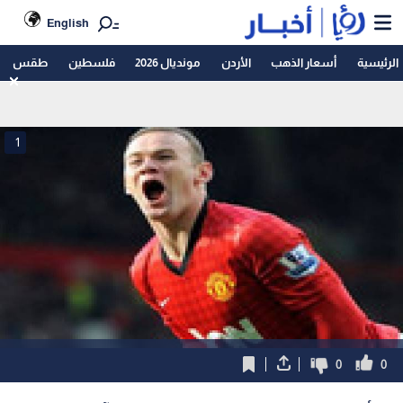
English
الرئيسية
أسعار الذهب
الأردن
مونديال 2026
فلسطين
طقس
1
0
0