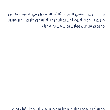
وبدأ الفريق المنتمي للدرجة الثالثة بالتسجيل في الدقيقة 47، عن
طريق سكوت لايرد، لكن يونايتد رد بثلاثية عن طريق أندير هيريرا
ومروان فيلايني وواين روني من ركلة جزاء
.
ومرة أخرى قدم يونايتد عرضا متواضعا في الشوط الأول تحت