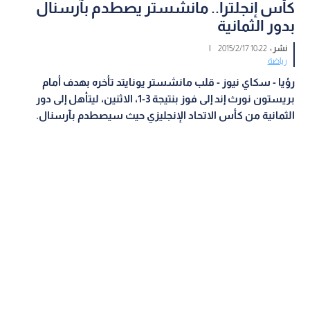
كأس إنجلترا.. مانشستر يصطدم بآرسنال
بدور الثمانية
نشر :
10:22 2015/2/17
|
رياضة
رؤيا - سكاي نيوز - قلب مانشستر يونايتد تأخره بهدف أمام
بريستون نورث إند إلى فوز بنتيجة 3-1، الاثنين، ليتأهل إلى دور
الثمانية من كأس الاتحاد الإنجليزي حيث سيصطدم بآرسنال
.