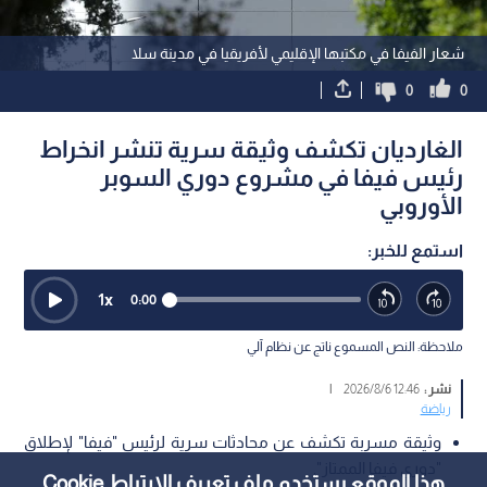
شعار الفيفا في مكتبها الإقليمي لأفريقيا في مدينة سلا
0
0
الغارديان تكشف وثيقة سرية تنشر انخراط
رئيس فيفا في مشروع دوري السوبر
الأوروبي
استمع للخبر:
1
x
0:00
ملاحظة: النص المسموع ناتج عن نظام آلي
نشر :
12:46 2026/8/6
|
رياضة
وثيقة مسربة تكشف عن محادثات سرية لرئيس "فيفا" لإطلاق
"دوري فيفا الممتاز".
هذا الموقع يستخدم ملف تعريف الارتباط Cookie