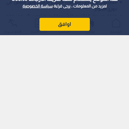
الغارديان: فيفا كان سيمتلك السهم الذهبي وحق النقض في
لمزيد من المعلومات ، يرجى قراءة
سياسة الخصوصية
دوري السوبر.
وثيقة مسربة: إنفانتينو ناقش رعاية فيفا لدوري السوبر بعقد
يمتد 12 عام.ا
اوافق
الرئيسية
عواجل
المباشر
أحدث الأخبار
الأكثر شيوعًا
كشف تقرير استقصائي نشرته صحيفة "ذا غارديان" (The Guardian)
البريطانية عن وثيقة سرية مؤرخة في أكتوبر/تشرين الأول 2020،
تثبت انخراط رئيس الاتحاد الدولي لكرة القدم (فيفا)، جياني إنفانتينو،
في محادثات متقدمة لرعاية مشروع الدوري الأوروبي الانفصالي
وإطلاق علامة "دوري فيفا الممتاز" (FIFA Super League) عليه.