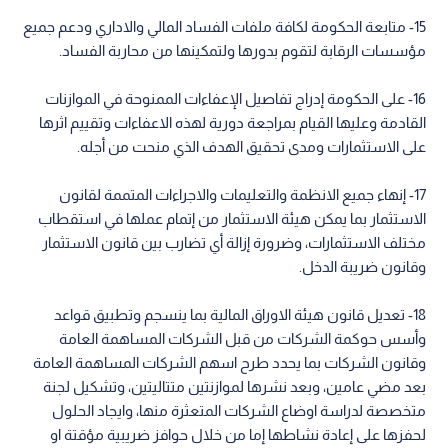
15- متابعة الحكومة لكافة ملفات الفساد المالي والاداري ودعم جميع
مؤسسات الرقابة لتقوم بدورها ولتمكينها من محاربة الفساد.
16- على الحكومة إدراج تفاصيل الإعفاءات الممنوحة في الموازنات
القادمة وعليها القيام بمراجعة دورية لهذه الاعفاءات وتقييم اثرها
على الاستثمارات ومدى تحقيق الهدف الذي منحت من أجله.
17- إنهاء جميع الانظمة والتعليمات والاجراءات المتممة لقانون
الاستثمار بما يمكن هيئة الاستثمار من إتمام عملها في استقطاب
مختلف الاستثمارات، وضرورة إزالة أي تضارب بين قانون الاستثمار
وقانون ضريبة الدخل.
18- تعديل قانون هيئة الاوراق المالية بما ينسجم وتطبيق قواعد
وأسس حوكمة الشركات من قبل الشركات المساهمة العامة
وقانون الشركات بما يحدد طرح اسهم الشركات المساهمة العامة
بعد مضي عامين، وبعد نشرها لموازنتين متتاليتين، وتشكيل لجنة
متخصصة لدراسة اوضاع الشركات المتعثرة منها، وايجاد الحلول
لحفزها على إعادة نشاطها إما من خلال حوافز ضريبية مؤقتة او