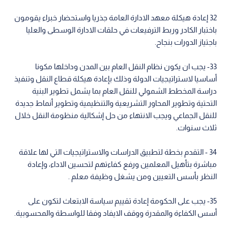
32 إعادة هيكلة معهد الادارة العامة جذريا واستحضار خبراء يقومون
باختبار الكادر وربط الترفيعات في حلقات الادارة الوسطى والعليا
باجتياز الدورات بنجاح.
33- يجب ان يكون نظام النقل العام بين المدن وداخلها مكونا
أساسيا لاستراتيجيات الدولة وذلك بإعادة هيكلة قطاع النقل وتنفيذ
دراسة المخطط الشمولي للنقل العام بما يشمل تطوير البنية
التحتية وتطوير المحاور التشريعية والتنظيمية وتطوير أنماط جديدة
للنقل الجماعي ويجب الانتهاء من حل إشكالية منظومة النقل خلال
ثلاث سنوات.
34 - التقدم بخطة لتطبيق الدراسات والاستراتيجيات التي لها علاقة
مباشرة بتأهيل المعلمين ورفع كفاءتهم لتحسين الاداء، وإعادة
النظر بأسس التعيين ومن يشغل وظيفة معلم .
35- يجب على الحكومة إعادة تقييم سياسة الابتعاث لتكون على
أسس الكفاءة والمقدرة ووقف الايفاد وفقا للواسطة والمحسوبية.