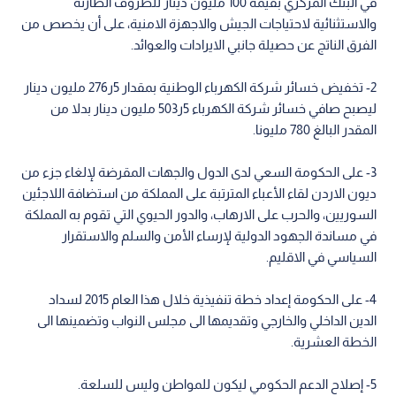
في البنك المركزي بقيمة 100 مليون دينار للظروف الطارئة
والاستثنائية لاحتياجات الجيش والاجهزة الامنية، على أن يخصص من
الفرق الناتج عن حصيلة جانبي الايرادات والعوائد.
2- تخفيض خسائر شركة الكهرباء الوطنية بمقدار 5ر276 مليون دينار
ليصبح صافي خسائر شركة الكهرباء 5ر503 مليون دينار بدلا من
المقدر البالغ 780 مليونا.
3- على الحكومة السعي لدى الدول والجهات المقرضة لإلغاء جزء من
ديون الاردن لقاء الأعباء المترتبة على المملكة من استضافة اللاجئين
السوريين، والحرب على الارهاب، والدور الحيوي التي تقوم به المملكة
في مساندة الجهود الدولية لإرساء الأمن والسلم والاستقرار
السياسي في الاقليم.
4- على الحكومة إعداد خطة تنفيذية خلال هذا العام 2015 لسداد
الدين الداخلي والخارجي وتقديمها الى مجلس النواب وتضمينها الى
الخطة العشرية.
5- إصلاح الدعم الحكومي ليكون للمواطن وليس للسلعة.