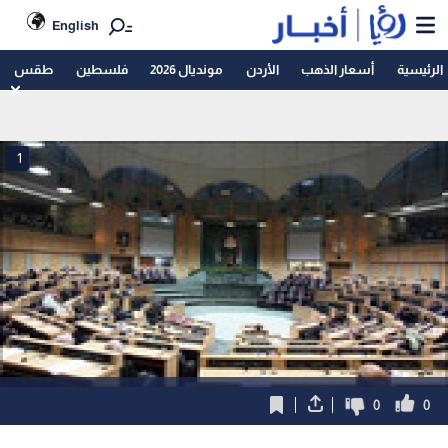
English
الرئيسية
أسعار الذهب
الأردن
مونديال 2026
فلسطين
طقس
1
0
0