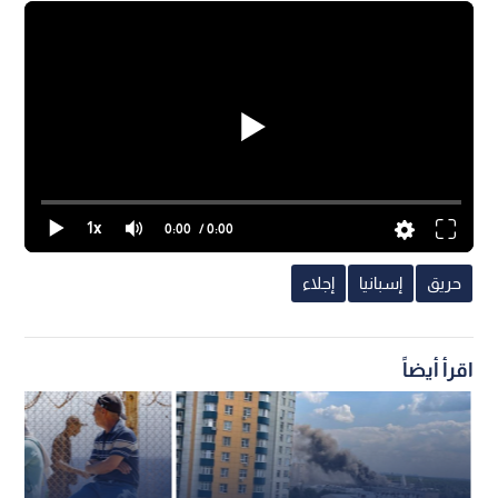
1x
0:00
/ 0:00
حريق
إسبانيا
إجلاء
اقرأ أيضاً