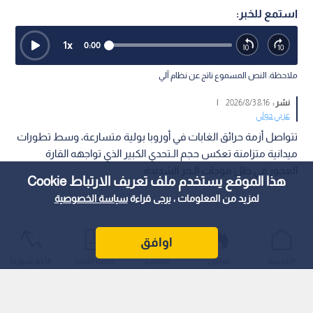
استمع للخبر:
1
x
0:00
ملاحظة: النص المسموع ناتج عن نظام آلي
نشر :
8:16 2026/8/3
|
عربي دولي
تتواصل أزمة حرائق الغابات في أوروبا بولية متسارعة، وسط تطورات
ميدانية متزامنة تعكس حجم الـتحدي الكبير الذي تواجهه القارة
العجوز في ظل موجات الـحر الشديدة.
هذا الموقع يستخدم ملف تعريف الارتباط Cookie
لمزيد من المعلومات ، يرجى قراءة
سياسة الخصوصية
اوافق
الرئيسية
عواجل
المباشر
أحدث الأخبار
الأكثر شيوعًا