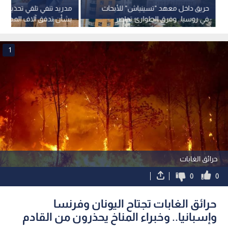
حريق داخل معهد "تسينياش" للأبحاث
مدريد تنفي تلقي تحذيرات ا
في روسيا.. وفرق الطوارئ تحاصر
بشأن تدفق آلاف المهاجري
النيران
وسط تضارب الأعداد
1
حرائق الغابات
0
0
حرائق الغابات تجتاح اليونان وفرنسا
وإسبانيا.. وخبراء المناخ يحذرون من القادم