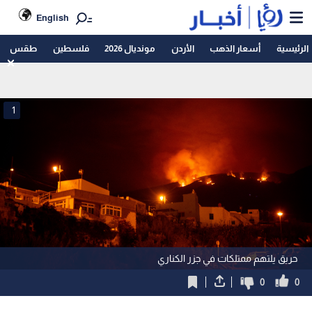
English
الرئيسية
أسعار الذهب
الأردن
مونديال 2026
فلسطين
طقس
1
حريق يلتهم ممتلكات في جزر الكناري
0
0