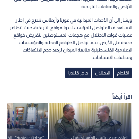
الأراضي والمقامات التاريخية.
ويشار إلى أن الأحداث الميدانية في عورتا وأرطاس تندرج في إطار
الاستهداف المتواصل للمؤسسات والمواقع التاريخية، حيث تتظافر
عمليات قوات الاحتلال مع هجمات المستوطنين لتفريض خواقع
جديدة على الأرض، بينما تواصل الطواقم المحلية والمؤسسات
الإعلامية الفلسطينية متابعة الميدان لرصد حجم الانتهاكات
ومخلفات الاقتحامات.
اقتحام
الاحتلال
حاجز قلنديا
اقرأ أيضاً
إعلام عبري: رئيس الموساد يقيل
"محادثات مثمرة".. الخارجية 