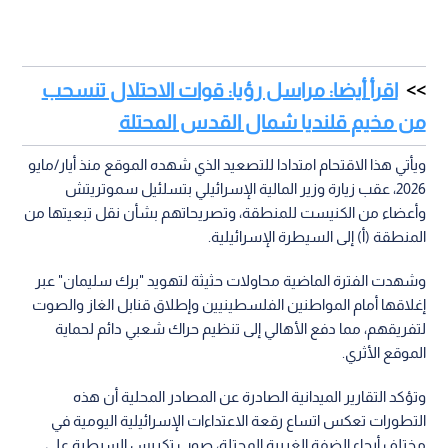
اقرأ أيضا: مراسل رؤيا: قوات الاحتلال تنسحب
من مخيم قلنديا شمال القدس المحتلة
ويأتي هذا الاقتحام امتدادا للتصعيد الذي شهده الموقع منذ أيار/مايو
2026، عقب زيارة وزير المالية الإسرائيلي بتسلئيل سموتريتش
وأعضاء من الكنيست للمنطقة، وتصريحاتهم بشأن نقل تبعيتها من
المنطقة (أ) إلى السيطرة الإسرائيلية.
وشهدت الفترة الماضية محاولات حثيثة لتهويد "برك سليمان" عبر
إغلاقها أمام المواطنين الفلسطينيين وإطلاق قنابل الغاز والصوت
لتفريقهم، مما دفع الأهالي إلى تنظيم حراك شعبي دائم لحماية
الموقع الأثري.
وتؤكد التقارير الميدانية الصادرة عن المصادر المحلية أن هذه
التطورات تعكس اتساع رقعة الاعتداءات الإسرائيلية اليومية في
مختلف أرجاء الضفة الغربية المحتلة، صوب تكريس السيطرة على