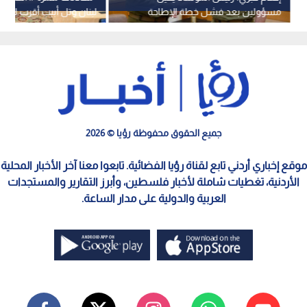
مسؤولين بعد فشل خطة الإطاحة
لبنان وتل أبيب أقرب للتو
بالنظام الإيراني
"المناطق التجريبية"
جميع الحقوق محفوظة رؤيا © 2026
موقع إخباري أردني تابع لقناة رؤيا الفضائية. تابعوا معنا آخر الأخبار المحلية
الأردنية، تغطيات شاملة لأخبار فلسطين، وأبرز التقارير والمستجدات
العربية والدولية على مدار الساعة.