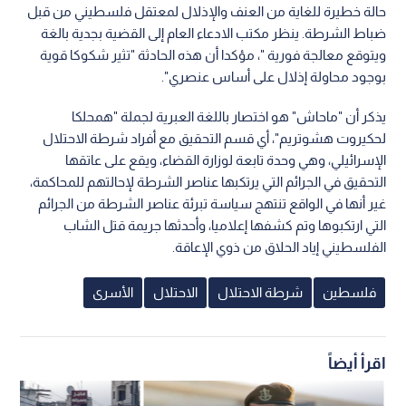
حالة خطيرة للغاية من العنف والإذلال لمعتقل فلسطيني من قبل
ضباط الشرطة. ينظر مكتب الادعاء العام إلى القضية بجدية بالغة
ويتوقع معالجة فورية "، مؤكدا أن هذه الحادثة "تثير شكوكا قوية
بوجود محاولة إذلال على أساس عنصري".
يذكر أن "ماحاش" هو اختصار باللغة العبرية لجملة "همحلكا
لحكيروت هشوتريم"، أي قسم التحقيق مع أفراد شرطة الاحتلال
الإسرائيلي، وهي وحدة تابعة لوزارة القضاء، ويقع على عاتقها
التحقيق في الجرائم التي يرتكبها عناصر الشرطة لإحالتهم للمحاكمة،
غير أنها في الواقع تنتهج سياسة تبرئة عناصر الشرطة من الجرائم
التي ارتكبوها وتم كشفها إعلاميا، وأحدثها جريمة قتل الشاب
الفلسطيني إياد الحلاق من ذوي الإعاقة.
فلسطين
شرطة الاحتلال
الاحتلال
الأسرى
اقرأ أيضاً