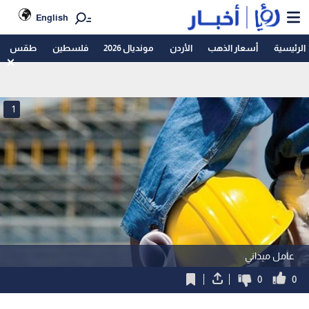
English
الرئيسية
أسعار الذهب
الأردن
مونديال 2026
فلسطين
طقس
1
عامل ميداني
0
0