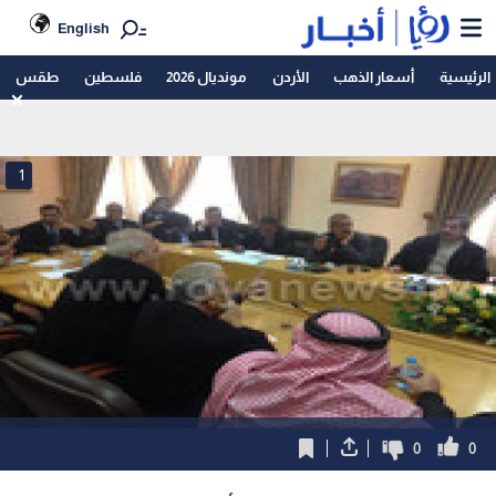
English
الرئيسية
أسعار الذهب
الأردن
مونديال 2026
فلسطين
طقس
1
0
0