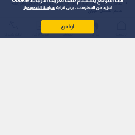
هذا الموقع يستخدم ملف تعريف الارتباط Cookie
صادرات الأردن الزراعية تتجاوز 1.8 مليار دينار في 2026.. والزراعة
لمزيد من المعلومات ، يرجى قراءة
سياسة الخصوصية
تدعم الشحن الجوي
أكد وزير الزراعة الدكتور صائب خريسات أن المزارع الأردني يشكل
اوافق
ركيزة أساسية من ركائز الأمن الغذائي، مشيرا إلى أن القطاع الزراعي
الرئيسية
عواجل
المباشر
أحدث الأخبار
الأكثر شيوعًا
حقق رغم التحديات أعلى نسبة نمو مع نهاية عام 2025 وحتى الربع
الأول من العام الحالي، مقارنة بباقي القطاعات الاقتصادية الأخرى.