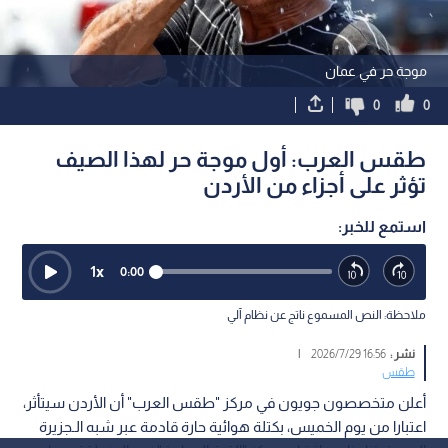
موجة حر في عمان
0
0
طقس العرب: أول موجة حر لهذا الصيف
تؤثر على أجزاء من الأردن
استمع للخبر:
1
x
0:00
ملاحظة: النص المسموع ناتج عن نظام آلي
نشر :
16:56 2026/7/29
|
طقس
أعلن متخصصون جويون في مركز "طقس العرب" أن الأردن سيتأثر،
اعتبارا من يوم الخميس، بكتلة هوائية حارة قادمة عبر شبه الـجزيرة