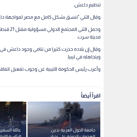
تنظيم داعش.
وقال الثني "ننسق بشكل كامل مع مصر لمواجهة داعش،
وحمل الث
مدينة سرت.
وقال إن بلاده حذرت كثيرا من تنامي وجود داعش في لي
ويتجاهله في ليبيا.
وأعرب رئيس الحكومة الليبية عن وجوب تفعيل اتفاقي
اقرأ أيضاً
ام آباد توقعان
جامعة الدول العربية تدين
عائلة السفير
ع المشترك"
الهجمات الحوثية على نجران
الرئاسة اللبنا