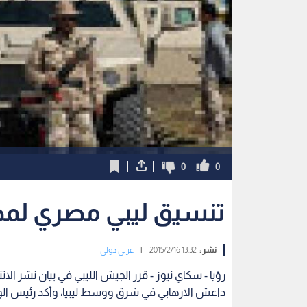
0
0
تنسيق ليبي مصري لمح
نشر :
13:32 2015/2/16
|
عربي دولي
رؤيا - سكاي نيوز - قرر الجيش الليبي في بيان نشر ا
داعش الارهابي في شرق ووسط ليبيا، وأكد رئيس الوزرا