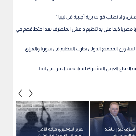
 ولا نطلب قوات برية أجنبية في ليبيا."
ني المجتمع الدولي مسؤولية مقتل 21 قبطيا مصريا ذبحا على يد تنظيم داعش المتطرف بعد اختطافهم في
بيا، وإن المجمتع الدولي يحارب التنظيم في سوريا والعراق
ة الدفاع العربي المشترك لمواجهة داعش في ليبيا.
 اشرف دبور تناشد
تقرير لبلومبيرغ: قيادة الأمن
حضور 
نية الافراج عنه
السيبراني الأمريكية تحقق في
برلما