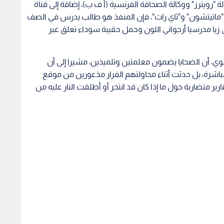
لة "رويترز" ووكالة الصحافة الفرنسية (أ ف ب)، إضافة إلى قناة
و"ماتيتشون" و"ثاي راث"، فإن المنفذ هو طالب يدرس في الصف
سة ذاتها، وقد ارتدى زيا مدرسيا أرجواني اللون وحمل حقيبة سوداء تعلق عبر
شوي، أن الضحايا يضمون معلمتين وتلميذين، مشيرا إلى أن
طلقات نارية مباشرة، بل حدثت أثناء محاولتهم الفرار مذعورين من موقع
ر متضاربة حول ما إذا كان قد انتحر أو أطلقت النار عليه من