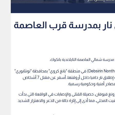
ق نار بمدرسة قرب العاصمة
شهدت مدرسة "ديبسيرين نونثابوري" (Debsirin Nonthaburi School) في منطقة "بانغ كروي" بمحافظة "نونثابوري"
شمالي العاصمة التايلاندية بانكوك، يوم الجمعة، حادث إطلاق نار داميا داخل أروقتها، أسفر عن مقتل 7 أشخاص
رونغ فيوفان، حصيلة القتلى والإصابات في الواقعة التي بدأت
 المحلي، مما أدى إلى إثارة حالة من الذعر والاهتزاز الشديد