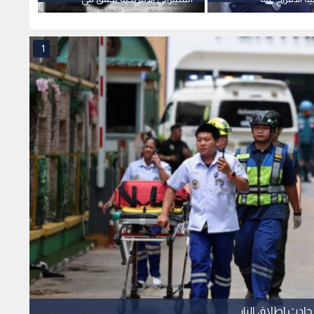
 حرجة
"عنقود انتحار" بمقرها
الأسد
1
ادث إطلاق النار