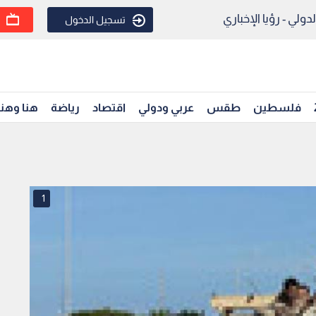
ولي - رؤيا الإخباري
تسجيل الدخول
فلسطين
طقس
عربي ودولي
اقتصاد
رياضة
هنا وهن
1