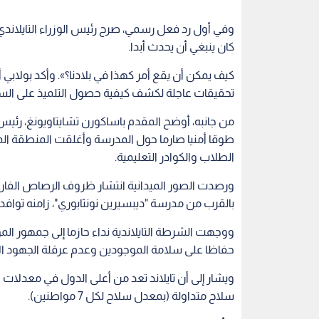
وفي أول رد فعل رسمي، صرح رئيس الوزراء التايلاندي، 
كان ينبغي أن يحدث أبدا.
كيف يمكن أن يقع أمر كهذا في بلادنا؟». وأكد بولابي 
تحقيقات عاجلة لكشف كيفية حصول التلميذ على السل
من جانبه، أوضح المقدم باساكورن تشايتاويونغ، رئ
طوقا أمنيا صارما حول المدرسة وأغلقت المنطقة الم
الطلاب والكوادر التعليمية.
ورصدت الصور الميدانية انتشار ظروف الرصاص الفار
بالقرب من مدرسة "ديبسيرين نونثابوري"، زامنه توافد ك
ووجهت الشرطة التايلاندية نداء حازما إلى جمهور المو
حفاظا على سلامة الموجودين وعدم عرقلة الجهود الأ
سلاح متداولة (بمعدل سلاح لكل 7 مواطنين).