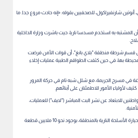
أنوتين شارنفيراكول، للصحفيين بقوله: «إنه حادث مروع جدا. ما
أن المشتبه به استخدم مسدسا ناريا، حيث باشرت وزارة الداخلية
اح.
يس قسم شرطة منطقة "بلاي بانغ"، أن قوات الأمن فرضت
حيطة بها، في حين كثفت الطواقم الطبية عمليات إخلاء
غة في مسرح الجريمة، مع شلل شبه تام في حركة المرور
ثيف لأولياء الأمور للاطمئنان على أبنائهم.
اطنين للابتعاد عن نشر البث المباشر ("لايف") للعمليات،
منية.
ويشار إلى أن تايلاند تعد من أعلى الدول في معدلات حيازة الأسلحة النارية بالمنطقة، بوجود نحو 10 ملايين قطعة