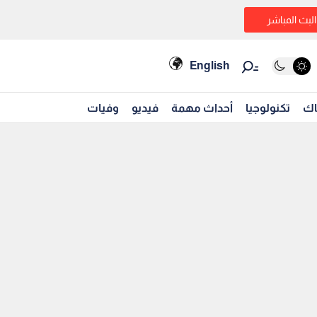
البث المباشر
English
اك
تكنولوجيا
أحداث مهمة
فيديو
وفيات