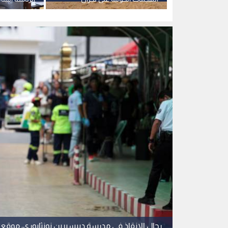
والمواقع الحكومية باليمن
لظروف صحية
رجال الإنقاذ في مدرسة ديبسيرين نونثابوري، موقع ح