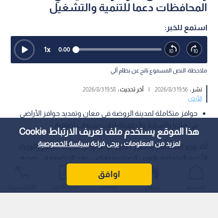
المحافظات دعما للتنمية والتشغيل
استمع للخبر:
1
x
0:00
ملاحظة: النص المسموع ناتج عن نظام آلي
نشر :
19:56 2026/8/3
|
آخر تحديث :
19:58 2026/8/3
الأردن
حوافز متكاملة لمدينة الروضة في معان وتمديد حوافز الأراضي
في مادبا والسلط والطفيلة لثلاث سنوات إضافية.
هذا الموقع يستخدم ملف تعريف الارتباط Cookie
لمزيد من المعلومات ، يرجى قراءة
سياسة الخصوصية
أكد وزير الاستثمار الدكتور طارق أبو غزالة أن قرارات مجلس الوزراء
الأخيرة المتعلقة بالمدن الصناعية تعكس نهج الحكومة في توجيه
الاستثمار إلى المحافظات وربطه بنتائج يلمسها المواطن، من خلال
اوافق
توفير فرص العمل وتنشيط الحركة الاقتصادية وتعزيز التنمية
الرئيسية
عواجل
المباشر
أحدث الأخبار
الأكثر شيوعًا
المحلية.