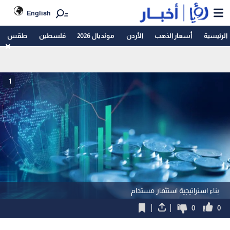
English
الرئيسية
أسعار الذهب
الأردن
مونديال 2026
فلسطين
طقس
1
بناء استراتيجية استثمار مستدام
0
0