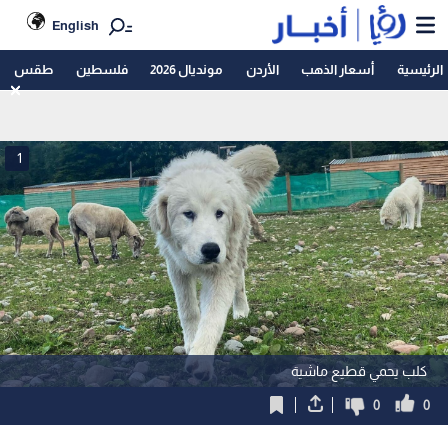
English
الرئيسية
أسعار الذهب
الأردن
مونديال 2026
فلسطين
طقس
1
كلب يحمي قطيع ماشية
0
0