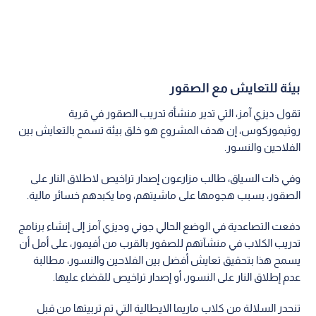
بيئة للتعايش مع الصقور
تقول ديزي آمز، التي تدير منشأة تدريب الصقور في قرية
روثيموركوس، إن هدف المشروع هو خلق بيئة تسمح بالتعايش بين
الفلاحين والنسور.
وفي ذات السياق، طالب مزارعون إصدار تراخيص لاطلاق النار على
الصقور، بسبب هجومها على ماشيتهم، وما يكبدهم خسائر مالية.
دفعت التصاعدية في الوضع الحالي جوني وديزي آمز إلى إنشاء برنامج
تدريب الكلاب في منشآتهم للصقور بالقرب من أفيمور، على أمل أن
يسمح هذا بتحقيق تعايش أفضل بين الفلاحين والنسور، مطالبة
عدم إطلاق النار على النسور، أو إصدار تراخيص للقضاء عليها.
تنحدر السلالة من كلاب ماريما الايطالية التي تم تربيتها من قبل