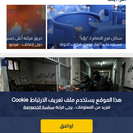
سكان مرج الحمام لـ "رؤيا":
حريق مركبة أعلى جسر مرج
مستودعات الغاز تتحدى قرارات الدولة
دون إصابات - فيديو
وتصادر أمننا
1
هذا الموقع يستخدم ملف تعريف الارتباط Cookie
لمزيد من المعلومات ، يرجى قراءة
سياسة الخصوصية
اوافق
صورة مولدة بالذكاء الاصطناعي