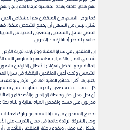
لهم هدايا خاصة بهذه المناسبة عرفانا لهم بإنجازاتهم 
كما يوحي الاسم، فإن المنقذين هم الاشخاص الذين 
شتى. ليس من السهل أن يصبح الشخص منقذا، فهو اخ
المضي به. فإن المنقذين يخضعون للعديد من التدريبات
حياتهم للخطر أحيانا لإنقاذ الآخرين.
إن المنقذين في سرايا العقبة ووتربارك، تجربة الأردن 
شديدي الفخر والاعتزاز بوظيفتهم باعتبارهم اللبنة ا
المائية. يرجع الفضل لهؤلاء الأبطال الخارقين بشعو
الشمس وتحت أعين المنقذين اليقضة في سرايا العقب
باعتبارها أكثر الحدائق المائية أمانا في الأردن، توظ
كل صيف، حيث يخضعون لتدريب شاق يتضمن ترخيص كل
أن يحل محل حذر وحيطة الوالدين والأصدقاء والعائلة،
مدربون على مسح وتفحص المياه بعناية وانتباه بحثا ع
يخضع المنقذون في سرايا العقبة ووتربارك لعمليا
وهي الشركة الرائدة عالميا في مجال التدريب على الأل
بشكل غير معلن ويقوم باختبار المنقذين للتأكد من 