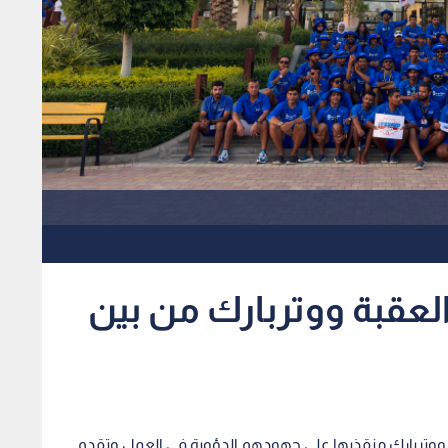
لعقبة ووتربارك من بين
قبة ووتربارك منقذيها على جهودهم الدؤوبة في العمل وتقدم