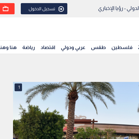
ولي - رؤيا الإخباري
تسجيل الدخول
فلسطين
طقس
عربي ودولي
اقتصاد
رياضة
هنا وهن
1