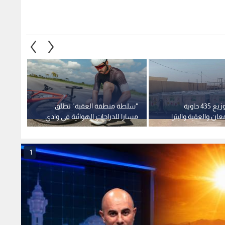
البيئة تنهي توزيع 435 حاوية
"سلطة منطقة العقبة" تطلق
ميناء 
ان والعقبة والبترا
مسارا للدراجات الهوائية في وادي
ترحب ب
رم لتعزيز السياحة البيئية
المحمي
العالم
1