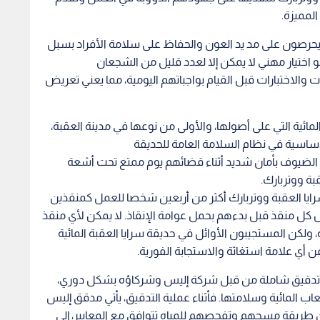
المميزة.
يحرصون على مد يد العون والحفاظ على سلامة الأفراد بسبل
تيار مهني لا يمكن إلا لعدد قليل من الشجعان
 والاختبارات قبل القيام بواجباتهم اليومية، مما يعني تعريض
المائية التي على أصولها، والأولى من نوعها في مدينة العقبة،
لأساسية في نظام السلامة العامة للحديقة
ر الضيوف بأمان شديد أثناء قضائهم يوم ممتع تحت أشعة
ة ووتربارك.
ف سرايا العقبة ووتربارك أكثر من أربعين شخصا للعمل كمنقذين
 منقذ قبل بدءهم بحمل عوامة الإنقاذ. لا يمكن لأي منقذ
 ولكن المستجيبون الأوائل في حديقة سرايا العقبة المائية
ن أي علامة استغاثة والاستجابة الفورية.
ت تدقيق شاملة من قبل شركة إليس وشركاؤه بشكل دوري،
عاب المائية وسلامتها. فأثناء عملية التدقيق، يأتي مدقق إليس
أن طريقة مسحهم وتفحصهم للمياه تتوافق مع المعايير، إلى