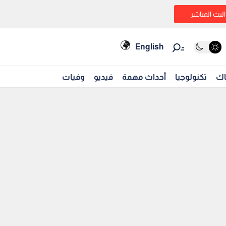
البث المباشر
English
اك
تكنولوجيا
أحداث مهمة
فيديو
وفيات