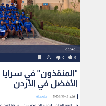
منقذون
0
0
"المنقذون" في سرايا ا
الأفضل في الأردن
نشر :
9:42 2023/8/3
|
هنا وهناك
في اليوم العالمي لتقدير المنقذين، تحيي سرايا الع