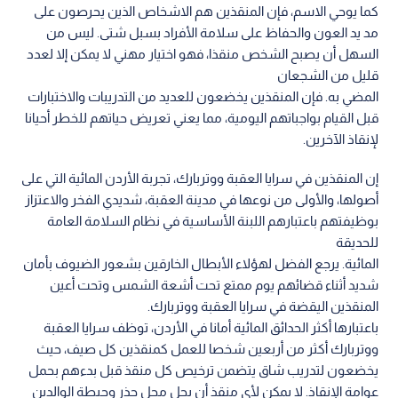
كما يوحي الاسم، فإن المنقذين هم الاشخاص الذين يحرصون على
مد يد العون والحفاظ على سلامة الأفراد بسبل شتى. ليس من
السهل أن يصبح الشخص منقذا، فهو اختيار مهني لا يمكن إلا لعدد
قليل من الشجعان
المضي به. فإن المنقذين يخضعون للعديد من التدريبات والاختبارات
قبل القيام بواجباتهم اليومية، مما يعني تعريض حياتهم للخطر أحيانا
لإنقاذ الآخرين.
إن المنقذين في سرايا العقبة ووتربارك، تجربة الأردن المائية التي على
أصولها، والأولى من نوعها في مدينة العقبة، شديدي الفخر والاعتزاز
بوظيفتهم باعتبارهم اللبنة الأساسية في نظام السلامة العامة
للحديقة
المائية. يرجع الفضل لهؤلاء الأبطال الخارقين بشعور الضيوف بأمان
شديد أثناء قضائهم يوم ممتع تحت أشعة الشمس وتحت أعين
المنقذين اليقضة في سرايا العقبة ووتربارك.
باعتبارها أكثر الحدائق المائية أمانا في الأردن، توظف سرايا العقبة
ووتربارك أكثر من أربعين شخصا للعمل كمنقذين كل صيف، حيث
يخضعون لتدريب شاق يتضمن ترخيص كل منقذ قبل بدءهم بحمل
عوامة الإنقاذ. لا يمكن لأي منقذ أن يحل محل حذر وحيطة الوالدين