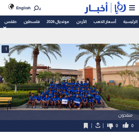
English
الرئيسية
أسعار الذهب
الأردن
مونديال 2026
فلسطين
طقس
1
منقذون
0
0