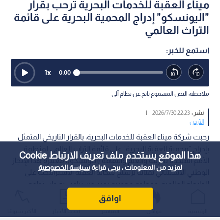
ميناء العقبة للخدمات البحرية ترحب بقرار
"اليونسكو" إدراج المحمية البحرية على قائمة
التراث العالمي
استمع للخبر:
1
x
0:00
ملاحظة: النص المسموع ناتج عن نظام آلي
نشر :
22:23 2026/7/30
|
الأردن
رحبت شركة ميناء العقبة للخدمات البحرية، بالقرار التاريخي المتمثل
بإدراج "محمية العقبة البحرية" على قائمة التراث العالمي لمنظمة
هذا الموقع يستخدم ملف تعريف الارتباط Cookie
الأمم المتحدة للتربية والعلم والثقافة (اليونسكو)، معتبرة هذا الإنجاز
لمزيد من المعلومات ، يرجى قراءة
سياسة الخصوصية
الوطني الاستثنائي بمثابة ترسيخ لمكانة العقبة الاستراتيجية على
الخارطة العالمية، وخطوة محورية تعزز من تنافسية واستدامة
القطاع البحري الأردني.
اوافق
الرئيسية
عواجل
المباشر
أحدث الأخبار
الأكثر شيوعًا