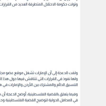
ولفت الدعجة إلى أن الإمارات تشغل موقع عضو مجلس ا
ولها نفوذ في القرارات التي تتناقش فيها حول هذا الأم
التنسيق الدائم والمشترك بين الأردن والإمارات في هذ
وفيما يتعلق بالقضية الفلسطينية، أوضح الدعجة أن ج
في المحافل الدولية لتوضيح القضية الفلسطينية و
الأردن والامارات
جلالة الملك عبد الله الثاني
الشي
اقرأ أيضاً
 من أبناء
رئيس الديوان الملكي ينقل تمنيات
مندوبا عن ال
الملك وولي العهد لوالد الشهيد
العيسوي يع