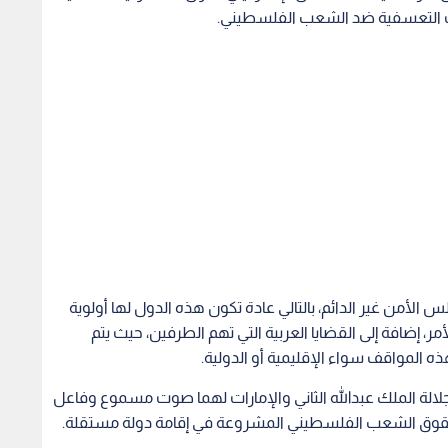
لأمن غير الدائم، بالتالي عادة تكون هذه الدول لها أولوية
ر، إضافة إلى القضايا العربية التي تهم الطرفين، حيث يتم
ه المواقف سواء الإقليمية أو الدولية.
لالة الملك عبدالله الثاني والإمارات لهما صوت مسموع وفاعل
حقوق الشعب الفلسطيني المشروعة في إقامة دولة مستقلة.
خ محمد بن زايد آل نهيان
ملك وولي العهد...
مندوبا عن الملك وولي
تزامنا
زي عشائر الشطناوي
العهد...العيسوي يعزي عشيرة أبو
إربد.. 