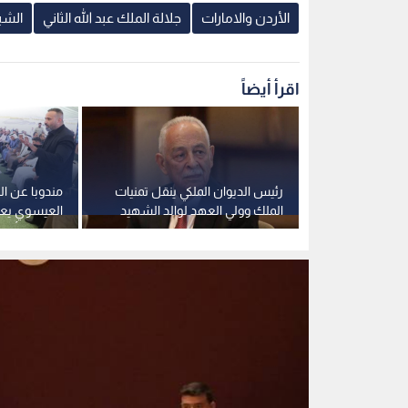
الكساسبة بالشفاء العاجل
والزيود وأبو
والدهيسات
خلال لقائه وفدا شبابيا من مبادرة "أفق قيادة سياس
الوطني والإنساني وصوت حق في محيط مضطرب