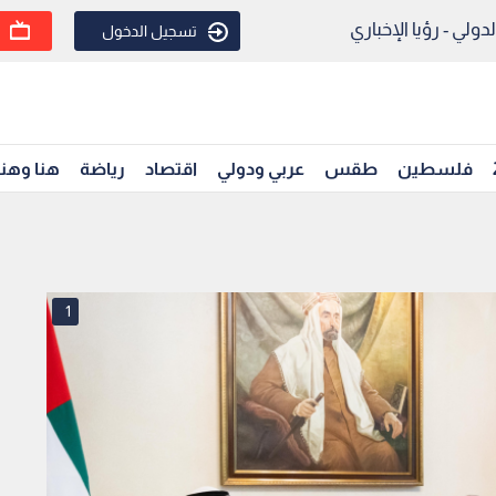
ولي - رؤيا الإخباري
تسجيل الدخول
فلسطين
طقس
عربي ودولي
اقتصاد
رياضة
هنا وهن
1