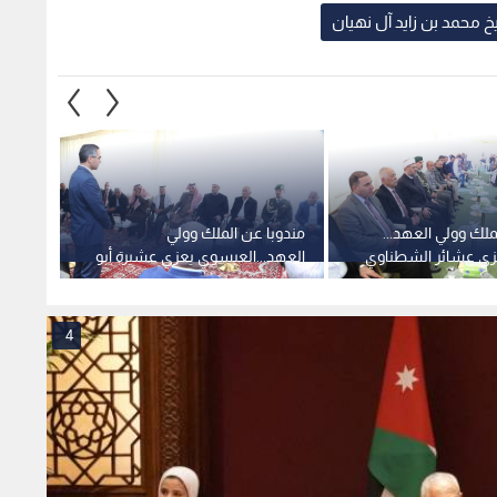
 شريعة والمجالي
عرابي
في محم
4
ية".. العيسوي: الأردن بقيادته الهاشمية ثابت على نهجه