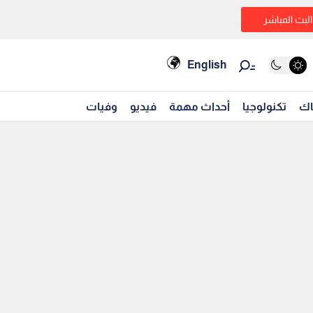
البث المباشر
English
اك
تكنولوجيا
أحداث مهمة
فيديو
وفيات