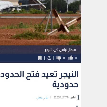
مطار نيامي في النيجر
0
0
حدودية
نشر :
7:18 2023/8/2
|
عربي دولي