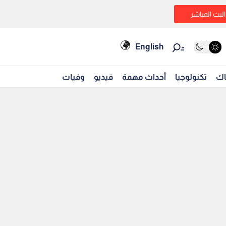
البث المباشر
English
اك
تكنولوجيا
أحداث مهمة
فيديو
وفيات