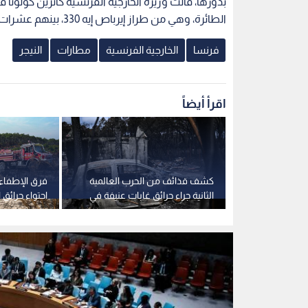
الطائرة، وهي من طراز إيرباص إيه 330، بينهم عشرات الأطفال.
فرنسا
الخارجية الفرنسية
مطارات
النيجر
اقرأ أيضاً
 مسيرة ذكية
كشف قذائف من الحرب العالمية
فرق الإطفاء
 على السواحل
الثانية جراء حرائق غابات عنيفة في
احتواء حرائق 
بوردو الفرنسية
وجيروند