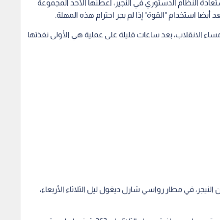
استعادة النظام الدستوري في النجير، أعطتها الأحد المجموعة
 أيضا استخدام "القوة" إذا لم يجر احترام هذه المهلة.
، مساء الانقلاب، بعد ساعات قليلة على عملية هي الأولى نفذتها
ة تقل 262 شخصا أجلوا من النيجر، في مطار رواسي شارل ديغول ليل الثلاثاء الأربعاء،