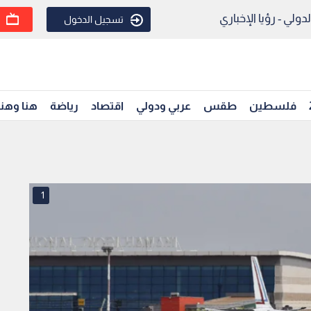
ولي - رؤيا الإخباري
تسجيل الدخول
فلسطين
طقس
عربي ودولي
اقتصاد
رياضة
هنا وهن
1