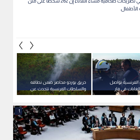
بدورها، قالت وزيرة الخارجية الفرنسية كاترين كولونا في تصريحات صحافية مساء الثلاثاء إن 262 شخصا على متن
 الفرنسية تواصل
حريق بوردو محاصر ضمن نطاقه
مأساة 
الغابات في فار
والسلطات الفرنسية تتحدث عن
استقرار الوضع
"أوران
1