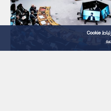
Cooki
ية
.. وفد واشنطن ينسحب
ن