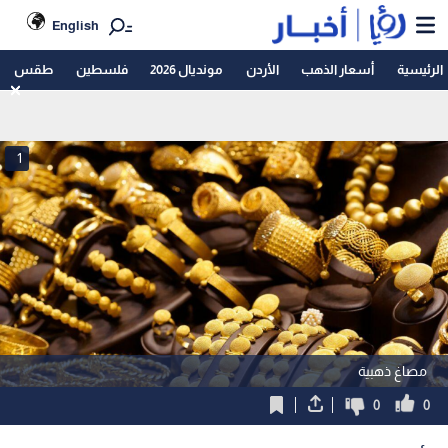
English
الرئيسية
أسعار الذهب
الأردن
مونديال 2026
فلسطين
طقس
1
مصاغ ذهبية
0
0