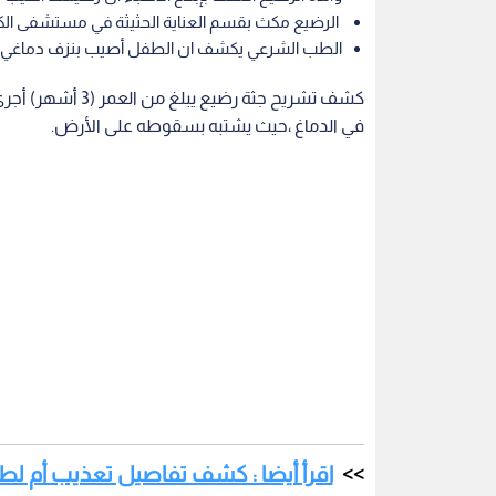
الرضيع مكث بقسم العناية الحثيثة في مستشفى الكرك ال
الطب الشرعي يكشف ان الطفل أصيب بنزف دماغي
كشف تشريح جثة رض
في الدماغ ،حيث يشتبه بسقوطه على الأرض.
اقرأ أيضا : كشف تفاصيل تعذيب أم لط
ومكث الرضيع بقسم العناية الحثيثة في مستشفى الكرك الحكومي لمدة 3 
بدوره، قال مصدر طبي لـ" رؤيا " ان الرضيع أدخل فجر ا
ع
متاخرة.