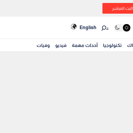
البث المباشر
English
اك
تكنولوجيا
أحداث مهمة
فيديو
وفيات