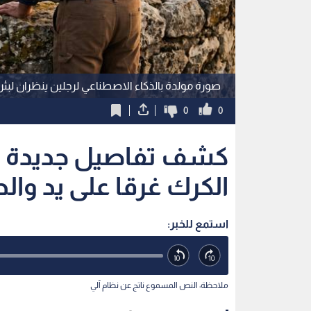
الكرك غرقا على يد وال
استمع للخبر:
ملاحظة: النص المسموع ناتج عن نظام آلي
نشر :
10:25 2026/7/22
|
آخر تحديث :
16:42 2026/7/22
|
الأردن
جديدة حول الـجريمة، مؤكدة أن الغيرة والحسد كانا الد