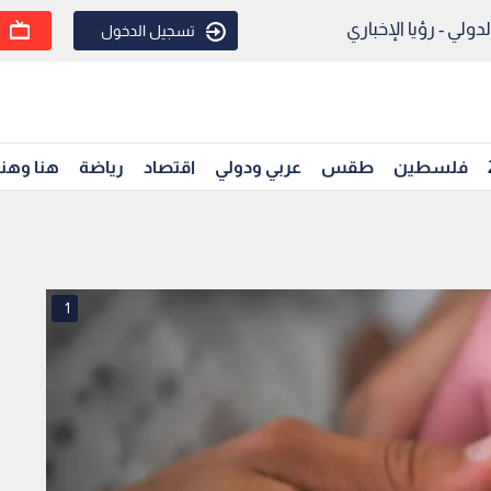
ولي - رؤيا الإخباري
تسجيل الدخول
فلسطين
طقس
عربي ودولي
اقتصاد
رياضة
هنا وهن
1