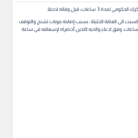
ء أن رضيعها أصيب بنوبات تشنج وتوقف عن الرضاعة منها،الأمر
ن سقوط رضيعها منها على الأرض، وهذا ما كشفه تشريح
طراونة وبناء على أمر من مدعي عام الكرك ،أجرى تشريحا
ارتطام بجسم صلب راض (الأرض)،والنزف داخل الجمجمة وعادة
عنف خارجي على مختلف أنحاء الجسم أو أي آثار لمتلازمة الطفل