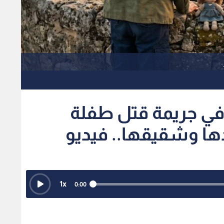
دها وشقيقها.. فيديو
1
x
0:00
|
اسم المحرر :
ليندا معايعة
كشفت مصادر مقربة من التحقيق في قضية مقتل طفلة تبلغ من العمر 13 عاما في محافظة الكرك عن تفاصيل
افع الأساسي وراء ارتكابها.