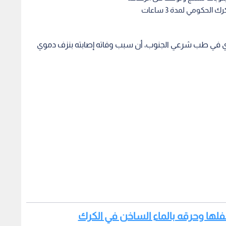
حكومي لمدة 3 ساعات
يع يبلغ من العمر (3 أشهر) أجري في طب شرعي الجنوب، أن سبب وفاته إصابته بنزف دموي
فلها وحرقه بالماء الساخن في الكرك
ساعات، قبل وفاته لاحقا.
لسبت الى العناية الحثيثة ، بسبب إصابته بنوبات تشنج والتوقف
ن الرضاعة من والدته، إلا أنه فارق الحياة بعد مرور 3 ساعات، وفق ادعاء والديه اللذين أحضراه لإسعافه في ساعة