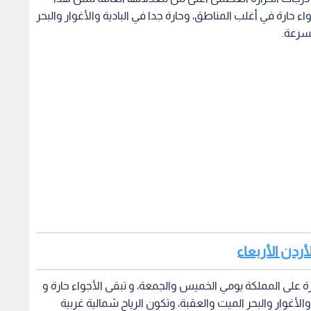
وية ، وتكون الأجواء حارة في أغلب المناطق، وحارة جدا في البادية والأغوار والبحر
لسرعة.
أردن الأربعاء
ارة على المملكة يومي الخميس والجمعة، و تبقى الأجواء حارة و
الأغوار والبحر الميت والعقبة، وتكون الرياح شمالية غربية
رة على الأردن، حيث يطرأ انخفاض طفيف على درجات الحرارة،
هول بينما تبقى الأجواء حارة جدا في البادية والأغوار والبحر
سرعة تنشط أحيانا.