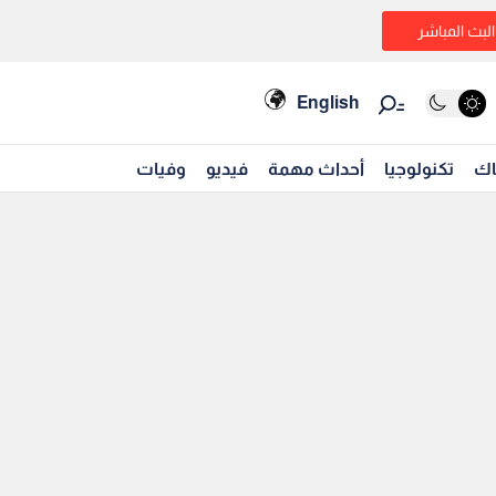
البث المباشر
English
اك
تكنولوجيا
أحداث مهمة
فيديو
وفيات