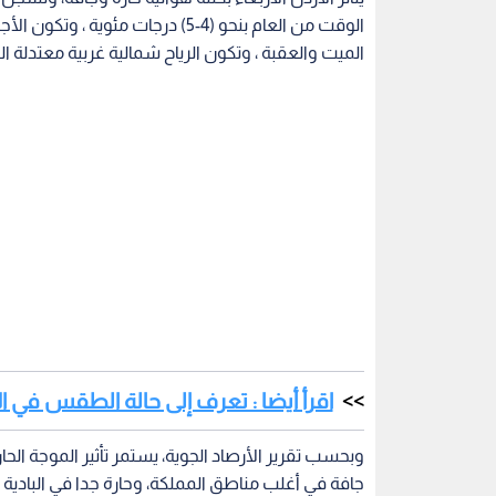
الوقت من العام بنحو (4-5) درجات مئ
الميت والعقبة ، وتكون الرياح شمالية غربية معتدلة ا
اقرأ أيضا : تعرف إلى حالة الطقس في ال
وبحسب تقرير الأرصاد الجوية، يستمر تأثير الموجة الح
جافة في أغلب مناطق المملكة، وحارة جدا في البادية و
معتدلة السرعة تنشط أحيانا.
وترجح الأرصاد الجوية السبت، تراجع تأثير الكتلة الحا
وتكون الأجواء حارة نسبيا فوق المرتفعات الجبلية والس
الميت والعقبة، وتكون الرياح شمالية غربية معتدلة ال