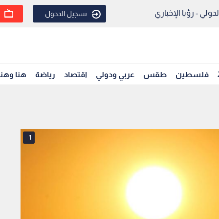
ولي - رؤيا الإخباري
تسجيل الدخول
فلسطين
طقس
عربي ودولي
اقتصاد
رياضة
هنا وهن
1