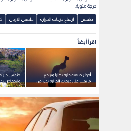
لحوظ على
مرتقب على درجات الحرارة بدءا من
وانخفاض تدر
مان
الخميس
الحرارة نهاية