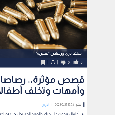
سلاح ناري ورصاص "تعبيرية"
0
0
قصص مؤثرة.. رصاصات
وأمهات وتخلف أطفالا 
نشر :
17:23 2023/7/25
|
الأردن
أطفال يبكون على فراق والدهم الذي رحل جراء رصاص