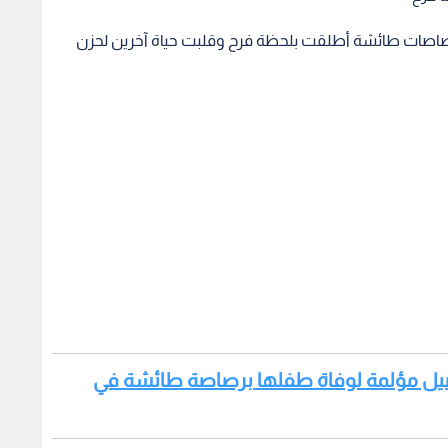
 رصاصات طائشة أطلقت بلحظة فرح وقلبت حياة آخرين لحزن
تفاصيل مؤلمة لوفاة طفلها برصاصة طائشة في
 بعد أيام من عيد الأضحى، إلا أن رصاصة غادرة أنهت أحلامها
العيد ليفرح بها.
دهم الذي رحل جراء رصاصة فرح أطلقت بحفل زفاف أو نجاح، وأب
راه ناجحا متفوقا وعريسا جميلا.
طع فيديو يروي أوجاع آباء وأمهات وأطفال أيتام وشهادات
ارات النارية للحد من الحزن والألم الذي تخلفه.