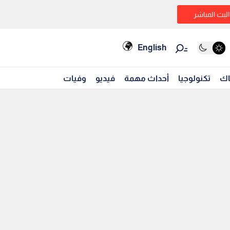
البث المباشر
English
اك
تكنولوجيا
أحداث مهمة
فيديو
وفيات