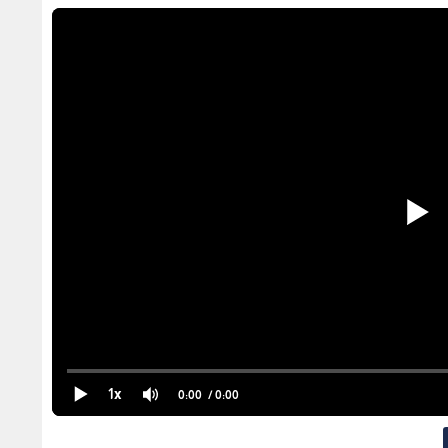
1x
0:00
/ 0:00
ان".. ضحية لـ"مخدر
الشرطة المجتمعية تتنفذ برنامج
في الأ
روي تفاصيل رحلة
توعوي لأطفال قرية SOS في
الكريس
إربد
وتهريب