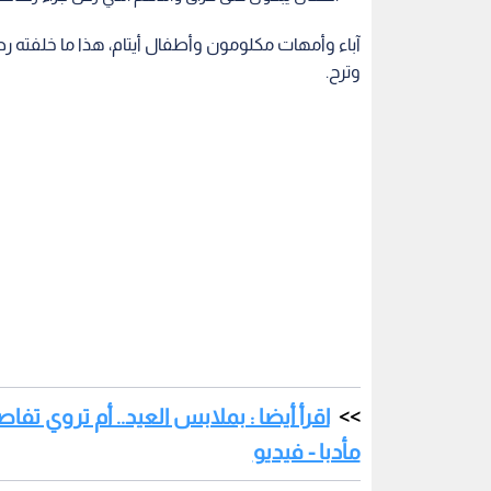
آباء وأمهات مكلومون وأطفال أيتام، هذا ما خلفته
وترح.
اقرأ أيضا : بملابس العيد.. أم تروي 
مأدبا - فيديو
إحدى الأمهات كانت تتجهز للاحتفال بعيد ميلاد طفلها
وآمالها وفرحتها وقتلته بعد أن طلب أن يرتدي ملابس 
وحالات أخرى أكثر ألما لأطفال يبكون على فراق وال
يبكي نجله الشاب الذي رح بذات الطريقة، كان حلمه أن ي
مشاهد تدمي القلوب نشرتها مديرية الأمن العام بمق
مؤثرة، إذ تدعو مديرية الأمن العام للتصدي لإطلاق العي