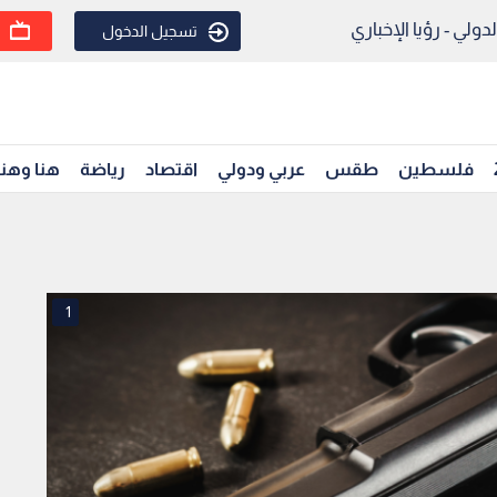
ولي - رؤيا الإخباري
تسجيل الدخول
فلسطين
طقس
عربي ودولي
اقتصاد
رياضة
هنا وهن
1