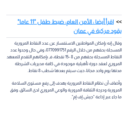
اقرأ أيضا : الأمن العام: ضبط طفل "11 عاما"
يقود مركبة في عمان
وقال إنه بإمكان المواطنين الاستفسار عن عدد النقاط المرورية
المسجلة بحقهم من خلال الرقم 0770991751، وفي حال وجدوا عدد
النقاط المسجلة بحقهم من 8 -15 نقطة، فـ بإمكانهم التقدم للمعهد
المروري لعقد دورة تأهيلية موجودة في كافة مديريات الشرطة
مدتها يوم واحد مجانا، حيث سيتم بعدها شطب 8 نقاط.
وأضاف أن نظام النقاط المرورية يهدف إلى رفع مستوى السلامة
المرورية ودرجة الثقافة المرورية والوعي المروري لدى السائق، وفق
ما جاء عبر إذاعة "جيش إف إم".