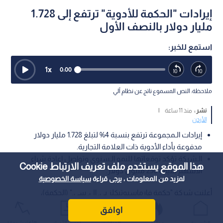
إيرادات "الحكمة للأدوية" ترتفع إلى 1.728
مليار دولار بالنصف الأول
استمع للخبر:
1
x
0:00
ملاحظة: النص المسموع ناتج عن نظام آلي
نشر :
منذ 11 ساعة
|
الأردن
إيرادات الـمجموعة ترتفع بنسبة 4% لتبلغ 1.728 مليار دولار
مدفوعة بأداء الأدوية ذات العلامة التجارية.
الـشركة تؤكد توقعاتها للنمو الـسنوي وتواصل إعادة شراء
هذا الموقع يستخدم ملف تعريف الارتباط Cookie
الأسهم بقيمة 250 مليون دولار.
لمزيد من المعلومات ، يرجى قراءة
سياسة الخصوصية
أعلنت شركة "حكمة فارماسيوتيكلز بي. إل. سي." (الحكمة)،
المجموعة الدوائية متعددة الجنسيات، عن نتائجها المالية الـمرحلية
اوافق
للنصف الأول من العام الحالي المنتهي في 30 حزيران، حيث سجلت