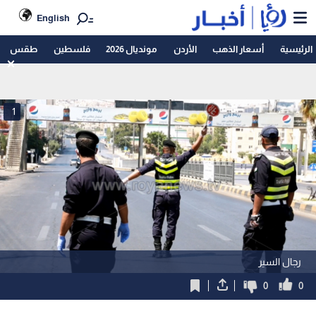
English
الرئيسية
أسعار الذهب
الأردن
مونديال 2026
فلسطين
طقس
1
رجال السير
0
0