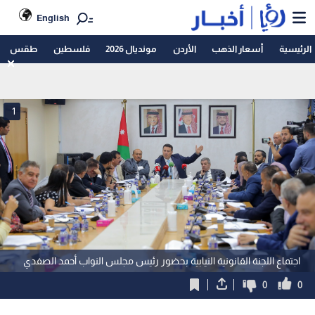
English
الرئيسية
أسعار الذهب
الأردن
مونديال 2026
فلسطين
طقس
1
اجتماع اللجنة القانونية النيابية بحضور رئيس مجلس النواب أحمد الصفدي
0
0