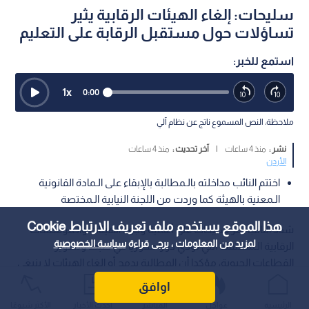
سليحات: إلغاء الهيئات الرقابية يثير
تساؤلات حول مستقبل الرقابة على التعليم
استمع للخبر:
1
x
0:00
ملاحظة: النص المسموع ناتج عن نظام آلي
نشر :
منذ 4 ساعات
|
آخر تحديث :
منذ 4 ساعات
الأردن
اختتم النائب مداخلته بالـمطالبة بالإبقاء على الـمادة القانونية
الـمعنية بالهيئة كما وردت من اللجنة النيابية الـمختصة
هذا الموقع يستخدم ملف تعريف الارتباط Cookie
شدد النائب نمر سليحات على أهمية وجود الهيئات والـمؤسسات
لمزيد من المعلومات ، يرجى قراءة
سياسة الخصوصية
الرقابية الـمستقلة التي تؤدي دورا محوريا في ضبط وتطوير
القطاعات الحيوية، مؤكدا أن المطالبة بدمج أو إلغاء الهيئات لا ينبغي
أن تمس الهيئات ذات الطبيعة الرقابية الـمباشرة.
اوافق
الرئيسية
عواجل
المباشر
أحدث الأخبار
الأكثر شيوعًا