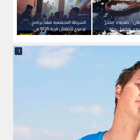
ان".. ضحية لـ"مخدر
الشرطة المجتمعية تتنفذ برنامج
في الأ
روي تفاصيل رحلة
توعوي لأطفال قرية SOS في
الكريس
إربد
وتهريب
1