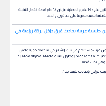
بحرقة والم يستذكر محمد موسى العويضات والد الفتاتين علياء 14 عام والمصابة غزلان 12 عام قصة انفجار القنبلة
أفقدتها نصف بصرها على حد قول والدها
من جنسية عربية بحادث غرق داخل بركة زراعية في
ردها من غرب مسكنهم في بيت الشعر في منطقة حمرة ماعين
ضرتها معهما وعند الوصول للبيت قامتها بمحاولة فكها الا
ة وهي بكب قديم.
بت غزلان بإصابات بليغة جدا".