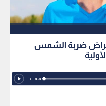
أعراض ضربة الشمس
أولية
1
x
0:00