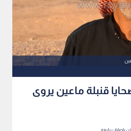
عين
ضحايا قنبلة ماعين يروى
ان بإصابات بليغة