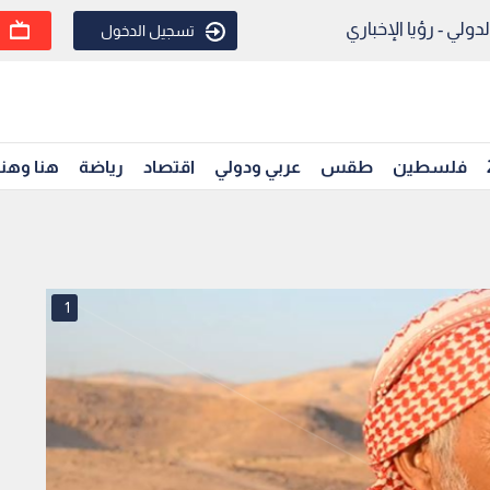
ولي - رؤيا الإخباري
تسجيل الدخول
فلسطين
طقس
عربي ودولي
اقتصاد
رياضة
هنا وهن
1