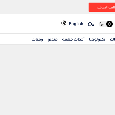
البث المباشر
English
اك
تكنولوجيا
أحداث مهمة
فيديو
وفيات