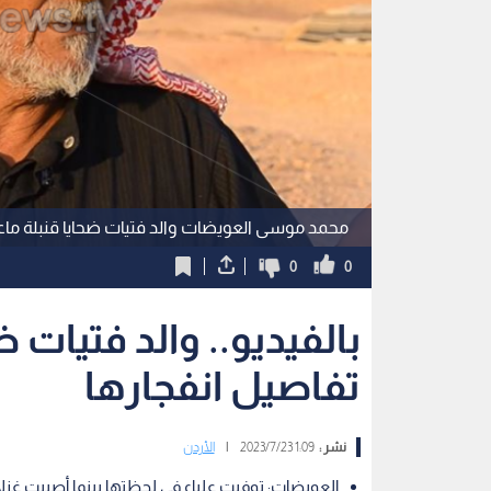
محمد موسى العويضات والد فتيات ضحايا قنبلة ما
0
0
بالفيديو.. والد فتيات 
تفاصيل انفجارها
نشر :
1:09 2023/7/23
|
الأردن
العويضات: توفيت علياء في لحظتها بينما أصيبت غزل