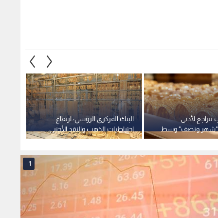
تتراجع لأدنى
البنك المركزي الروسي: ارتفاع
تباين أ
"شهر ونصف" وسط
احتياطيات الذهب والنقد الأجنبي
الدولا
 وإيران
إلى 771 مليار دولار
والفضة
1