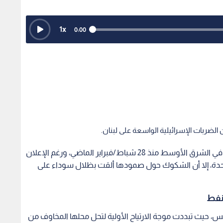
1
x
0:00
الضربات الإسرائيلية الواسعة على لبنان.
تتوالى التبعات الاقتصادية الكارثية للحرب التي اندلعت في الشرق الأوسط منذ 28 شباط/فبراير الماضي، ورغم الإعلان
 المتحدة، إلا أن الشكوك حول صمودها ألقت بظلال سوداء على
لنفط
س، حيث تبددت موجة الارتياح الأولية لتحل محلها المخاوف من