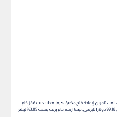
 المستثمرين لإعادة فتح مضيق هرمز فعليا؛ حيث قفز خام
غرب تكساس الوسيط (WTI) بنسبة 5,05% ليصل إلى 99,18 دولارا للبرميل، بينما ارتفع خام برنت بنسبة 3,85% ليبلغ