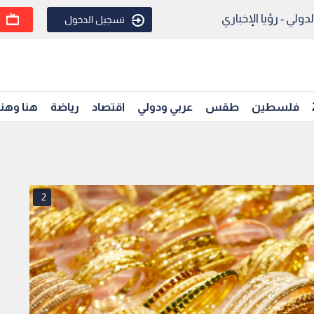
ولي - رؤيا الإخباري
تسجيل الدخول
فلسطين
طقس
عربي ودولي
اقتصاد
رياضة
هنا وهن
2