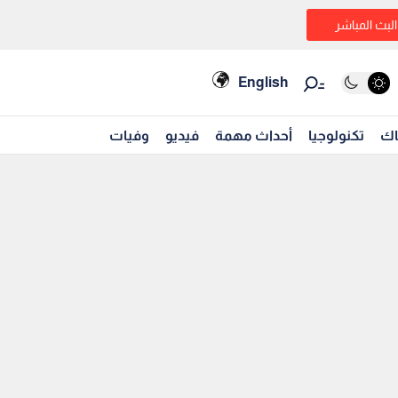
البث المباشر
English
اك
تكنولوجيا
أحداث مهمة
فيديو
وفيات