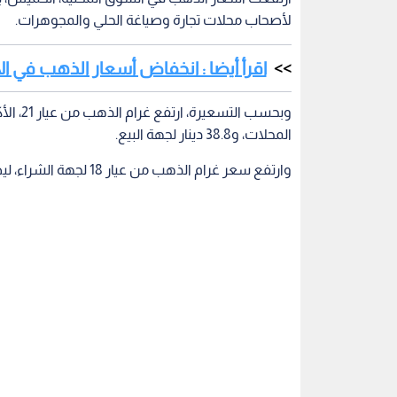
لأصحاب محلات تجارة وصياغة الحلي والمجوهرات.
اقرأ أيضا : انخفاض أسعار الذهب في الأ
المحلات، و38.8 دينار لجهة البيع.
وارتفع سعر غرام الذهب من عيار 18 لجهة الشراء، ليصبح عند 36.1 دينار، وعيار 24 إلى 47.5 دينار.