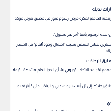
ات بديلة
وني رفضه القاطع لفكرة فرض رسوم عبور في مضيق هرمز، مؤكدا
 هذه الرسوم بأنها "أمر غير مقبول".
 مسارين بديلين للسفن بسبب "احتمال وجود ألغام" في المسار
رك.
عليق الرحلات
 معمم لقواعد الاتحاد الأوروبي بشأن العجز العام، مشبهة الأزمة
وعلى صعيد النقل الجوي، أعلنت "إير فرانس" تمديد تعليق رحلاتها إلى تل أبيب، بيروت، دبي، والرياض حتى 3 أيار/مايو
وي