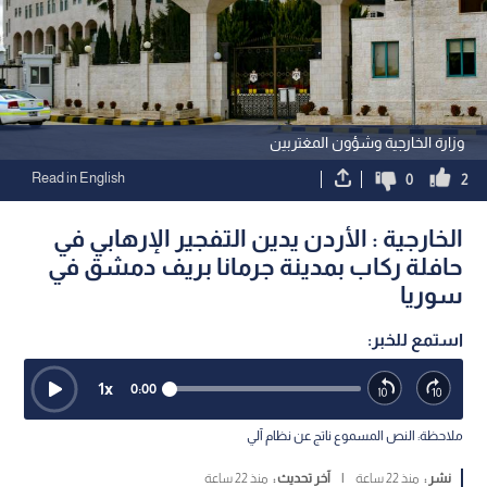
وزارة الخارجية وشؤون المغتربين
Read in English
0
2
الخارجية : الأردن يدين التفجير الإرهابي في
حافلة ركاب بمدينة جرمانا بريف دمشق في
سوريا
استمع للخبر:
1
x
0:00
ملاحظة: النص المسموع ناتج عن نظام آلي
نشر :
منذ 22 ساعة
|
آخر تحديث :
منذ 22 ساعة