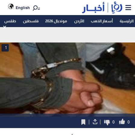
English
الرئيسية
أسعار الذهب
الأردن
مونديال 2026
فلسطين
طقس
1
0
0