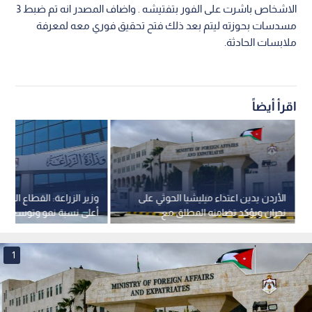
الاشخاص باشرت على الفور بتفتيشه . واضاف المصدر انه تم ضبط 3
مسدسات بحوزته ليتم بعد ذلك فتح تحقيق فوري معه لمعرفة
ملابسات الحادثة.
اقرأ أيضاً
الأردن يدين اعتداء ميليشيا الحوثي على
وزير الزراعة: القطاع الزرا
نجران ويؤكد تضامنه المطلق مع
أعلى نسبة نمو وتوسع كبي
السعودية
الصادرات الوطنية
1