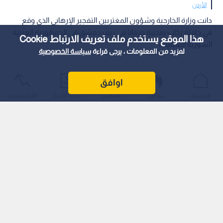
الأردن
‏دانت وزارة الخارجية وشؤون المغتربين التفجير الإرهابي الذي وقع
في حافلة ركاب بمدينة جرمانا في ريف دمشق في الجمهورية العربية
هذا الموقع يستخدم ملف تعريف الارتباط Cookie
السورية الشقيقة.
لمزيد من المعلومات ، يرجى قراءة
سياسة الخصوصية
اوافق
الرئيسية
عواجل
المباشر
أحدث الأخبار
الأكثر شيوعًا
‏وأكد الناطق الرسمي باسم الوزارة السفير فؤاد المجالي تضامن
المملكة ووقوفها الكامل مع حكومة وشعب سوريا الشقيقة،
ورفضها جميع أشكال العنف والإرهاب التي تسعى لزعزعة الأمن