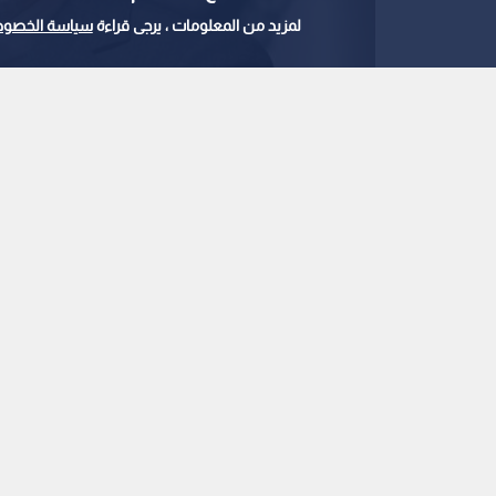
لمزيد من المعلومات ، يرجى قراءة
سياسة الخصوص
وزير الخارجية الإيراني عباس عراقجي
0
0
عراقجي لبريطانيا: مشا
إيران غير مبررة ومدانة
استمع للخبر:
ملاحظة: النص المسموع ناتج عن نظام آلي