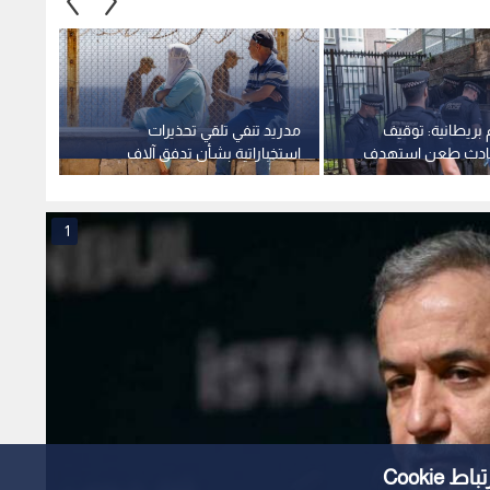
بريطانية: توقيف
مدريد تنفي تلقي تحذيرات
بعد أز
حادث طعن استهدف
استخباراتية بشأن تدفق آلاف
يتعهد
المهاجرين إلى سبتة وسط تضارب
واسعة
الأعداد
1
Cooki