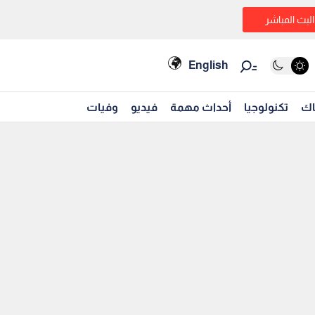
البث المباشر
English
اك
تكنولوجيا
أحداث مهمة
فيديو
وفيات