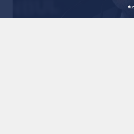
ية
ركة لندن في الحرب على
1
x
0:00