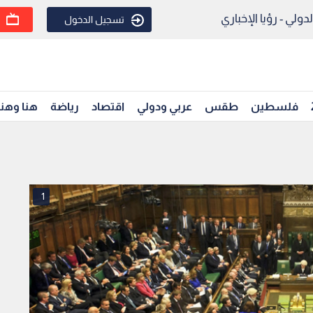
ولي - رؤيا الإخباري
تسجيل الدخول
فلسطين
طقس
عربي ودولي
اقتصاد
رياضة
هنا وهن
1