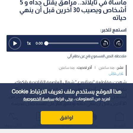
مأساة في تايلاند.. مراهق يقتل جداه و 5
أشخاص ويصيب 30 آخرين قبل أن ينهي
حياته
استمع للخبر:
1
x
0:00
ملاحظة: النص المسموع ناتج عن نظام آلي
نشر :
منذ ساعتين
|
آخر تحديث :
منذ ساعتين
عربي دولي
شهدت مقاطعة "نونثابوري" شمال العاصمة التايلاندية بانكوك،
فاجعة مروعة إثر أقدام مراهق يبلغ من العمر 14 عاما على قتل 7
هذا الموقع يستخدم ملف تعريف الارتباط Cookie
أشخاص—بينهم جداه ومدرسان وثلاثة موظفين—وإصابة أكثر من
لمزيد من المعلومات ، يرجى قراءة
سياسة الخصوصية
30 آخرين، قبل أن ينهي حياته بإطلاق النار على نفسه داخل مدرسة
ثانوية.
اوافق
الرئيسية
عواجل
المباشر
أحدث الأخبار
الأكثر شيوعًا