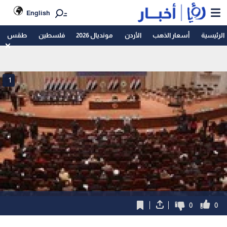
English
الرئيسية
أسعار الذهب
الأردن
مونديال 2026
فلسطين
طقس
1
0
0