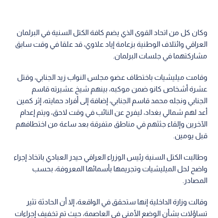
وكان كل من اتحاد القوى الذي يضم كافة الكتل السنية في البرلمان
العراقي وائتلاف الوطنية بزعامة إياد علاوي، قد علقا في وقت سابق
مشاركتهما في جلسات البرلمان.
وقامت ميليشيات باختطاف عضو مجلس النواب زيد الجنابي، وقتل
عشرة أشخاص كانو ضمن موكبه، بينهم شيخ عشيرته قاسم
الجنابي ونجله محمد قاسم الجنابي، إضافة إلى أفراد حمايته، إثر كمين
أعد لهم شمالي بغداد، ليفرج عن النائب في وقت لاحق، ويتم إعدام
الآخرين وإلقاء جثثهم في مناطق متفرقة بعد ساعة من اختطافهم
قبل يومين.
وطالبت الكتل السنية رئيس الوزراء العراقي حيدر العبادي باتخاذ إجراء
واضح لحل الميليشيات وتجريمها بأسمائها المعروفة، بحسب
المصادر.
وقالت وزارة الداخلية إنها ستحقق في الواقعة، إلا أن الحادثة تثير
تساؤلات بشأن الوضع الأمني في العاصمة، حيث تم تخفيف إجراءات