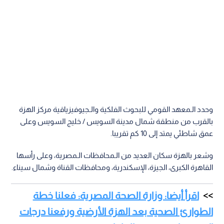
وحدد الـمعهد القومي للبحوث الفلكية والـجيوفيزياقية مركز الهزة
بالقرب من منطقة شمال مدينة السويس / خليج السويس وعلى
عمق شاطئي يمتد إلى 10 كم تقريبا.
وشعر بالهزة سكان العديد من الـمحافظات الـمصرية، وعلى رأسها
القاهرة الكبرى، الجيزة، الإسكندرية، ومحافظات القناة وشمال سيناء.
اقرأ أيضا: وزارة الصحة المصرية: فعلنا خطة
الطوارئ الصحية بعد الهزة الأرضية ورفعنا درجات