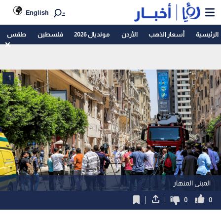
English
الرئيسية
أسعار الذهب
الأردن
مونديال 2026
فلسطين
طقس
1
المبنى المنهار
0
0