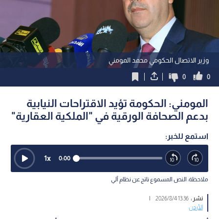
وزير الاتصال الحكومي محمد المومني
0
0
المومني: الحكومة تؤيد الاقتراحات النيابية
بدعم الصحافة الورقية في "الملكية العقارية"
استمع للخبر:
1
x
0:00
ملاحظة: النص المسموع ناتج عن نظام آلي
نشر :
13:36 2026/8/4
|
الأردن