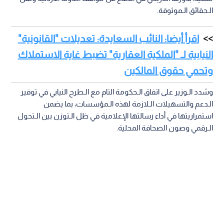
الـحقائق الـموثوقة.
اقرأ أيضا: النائب السعايدة: تعديلات "القانونية"
النيابية لـ "الملكية العقارية" تضبط غاية الاستملاك
وتحمي حقوق المالكين
وشدد الـوزير على اتفاق الـحكومة التام مع الـطرح النيابي في توفير
الـدعم والتسهيلات الـلازمة لهذه الـمؤسسات، بما يضمن
استمراريتها في أداء رسالتها الإعلامية في ظل الـتوزن بين الـتحول
الـرقمي وصون الصحافة المحلية.