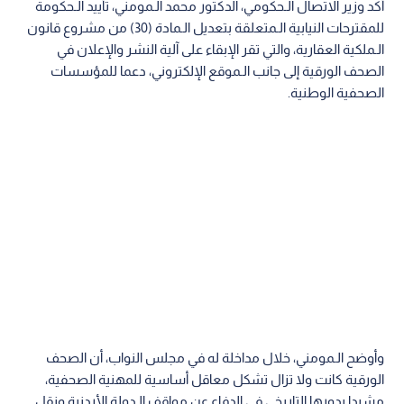
أكد وزير الاتصال الـحكومي، الدكتور محمد الـمومني، تأييد الـحكومة
للمقترحات النيابية الـمتعلقة بتعديل الـمادة (30) من مشروع قانون
الـملكية العقارية، والتي تقر الإبقاء على آلية النشر والإعلان في
الصحف الورقية إلى جانب الـموقع الإلكتروني، دعما للمؤسسات
الصحفية الوطنية.
وأوضح الـمومني، خلال مداخلة له في مجلس النواب، أن الصحف
الورقية كانت ولا تزال تشكل معاقل أساسية للمهنية الصحفية،
مشيدا بدورها التاريخي في الدفاع عن مواقف الـدولة الأردنية ونقل