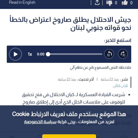
Read in English
0
0
جيش الاحتلال يطلق صاروخ اعتراض بالخطأ
نحو قواته جنوبي لبنان
استمع للخبر:
1
x
0:00
ملاحظة: النص المسموع ناتج عن نظام آلي
نشر :
منذ 22 ساعة
|
آخر تحديث :
منذ 22 ساعة
عربي دولي
شرعت القيادة العسكرية لـ كيان الاحتلال في فتح تحقيق
للوقوف على ملابسات الخلل الذي أدى إلى إطلاق صاروخ
هذا الموقع يستخدم ملف تعريف الارتباط Cookie
قال جيش كيان الاحتلال، يوم الخميس، إنه أطلق صاروخ اعتراض
لمزيد من المعلومات ، يرجى قراءة
سياسة الخصوصية
باتجاه قوات تابعة له في جنوب لبنان.