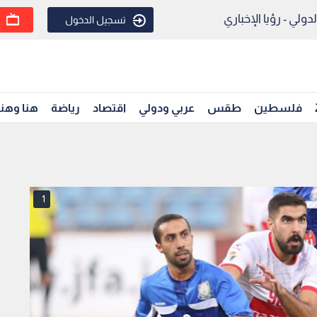
ولي - رؤيا الإخباري
تسجيل الدخول
فلسطين
طقس
عربي ودولي
اقتصاد
رياضة
هنا وهن
1