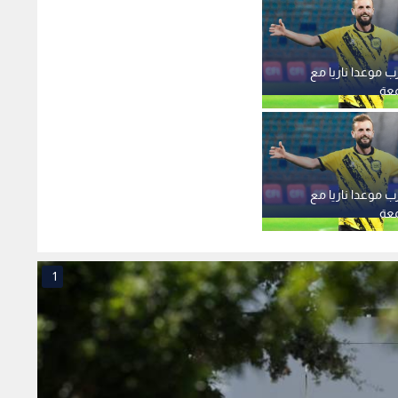
1
 سلا