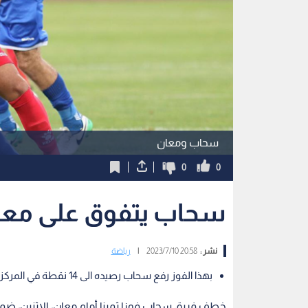
سحاب ومعان
0
0
سحاب يتفوق على معا
نشر :
20:58 2023/7/10
|
رياضة
بهذا الفوز رفع سحاب رصيده الى 14 نقطة في المركز السادس
خطف فريق سحاب فوزا ثمينا أمام معان، الاثنين، ضمن