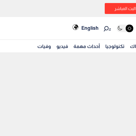
البث المباشر
English
اك
تكنولوجيا
أحداث مهمة
فيديو
وفيات