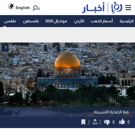
English
الرئيسية
أسعار الذهب
الأردن
مونديال 2026
فلسطين
طقس
1
قبة الصخرة المشرفة
0
0