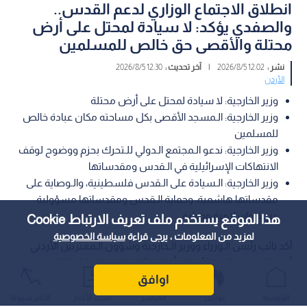
انطلاق الاجتماع الوزاري لدعم القدس..
والصفدي يؤكد: لا سيادة لمحتل على أرض
محتلة والأقصى حق خالص للمسلمين
نشر :
12:02 2026/8/5
|
آخر تحديث :
12:30 2026/8/5
الأردن
وزير الخارجية: لا سيادة لمحتل على أرض محتلة
وزير الخارجية: الـمسجد الأقصى بكل مساحته مكان عبادة خالص
للمسلمين
وزير الخارجية: ندعو الـمجتمع الـدولي للـتحرك بحزم ووضوح لوقف
الانتهاكات الإسرائيلية في الـقدس ومقدساتها
وزير الخارجية: الـسيادة على الـقدس فلسطينية، والـوصاية على
مقدساتها هاشمية، وحماية الـقدس ومقدساتها مسؤولية
عربية وإسلامية ودولية
هذا الموقع يستخدم ملف تعريف الارتباط Cookie
لمزيد من المعلومات ، يرجى قراءة
سياسة الخصوصية
أكد نائب رئيس الـوزراء ووزير الـخارجية وشؤون الـمغتربين الأردني
أيمن الصفدي، اليوم الأربعاء، أن إسرائيل تكرس احتلالها الـلاشرعي
للقدس الـشرقية، عبر بناء الـمستوطنات، وضم الأراضي، ومصادرة
اوافق
الـممتلكات، والتضييق على الـمقدسيين، وفصل الـقدس عن باقي
الرئيسية
عواجل
المباشر
أحدث الأخبار
الأكثر شيوعًا