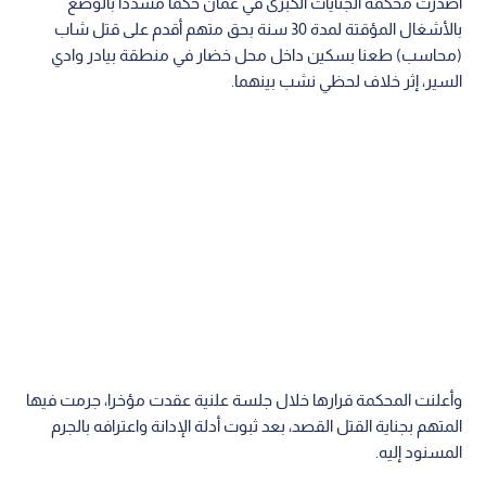
أصدرت محكمة الجنايات الكبرى في عمان حكما مشددا بالوضع
بالأشغال المؤقتة لمدة 30 سنة بحق متهم أقدم على قتل شاب
(محاسب) طعنا بسكين داخل محل خضار في منطقة بيادر وادي
السير، إثر خلاف لحظي نشب بينهما.
وأعلنت المحكمة قرارها خلال جلسة علنية عقدت مؤخرا، جرمت فيها
المتهم بجناية القتل القصد، بعد ثبوت أدلة الإدانة واعترافه بالجرم
المسنود إليه.