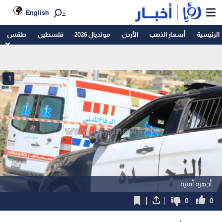
English
الرئيسية
أسعار الذهب
الأردن
مونديال 2026
فلسطين
طقس
1
أجهزة أمنية
0
0