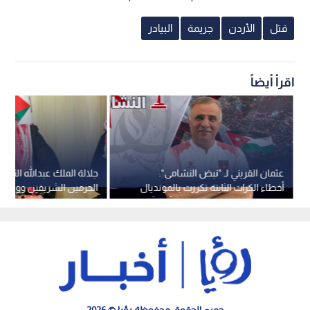
قتل
الأردن
جريمة
البيادر
اقرأ أيضاً
عثمان القريني لـ "نبض النشامى":
جلالة الملك عبدالله الثاني
أخطاء الكرات الثابتة تكررت بالمونديال
الحرمين الشريفين وولي ع
وهدفنا المنافسة على لقب كأس آسيا
سقوط مروحية "أرامكو"
جميع الحقوق محفوظة رؤيا © 2026