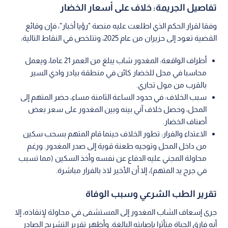
تفاصيل الجريمة: خلاف على أسعار الخضار
وفقا لقرار الحكم الذي اطلعت عليه منصة "رؤيا أخبار"، فإن وقائع
القضية تعود إلى حزيران من عام 2025، وتتلخص في النقاط التالية:
أطراف الواقعة: المغدور شاب يبلغ من العمر 21 عاما، ويعمل
محاسبا في محل للخضار كائن في منطقة بيادر وادي السير
بالقرب من مول تجاري.
سبب الخلاف: في حدود الساعة الثامنة مساء، حضر المتهم إلى
المحل، وحصل خلاف آني بينه وبين المغدور على سعر بعض
أصناف الخضار.
الاعتداء والفرار: تطور الخلاف حينما قام المتهم بسحب سكين
من داخل المحل وتوجيه طعنة قوية إلى صدر المغدور. ورغم
محاولة المجني عليه الدفاع عن نفسه وأخذ السكين (مما تسبب
في جرح يد المتهم)، إلا أن الأخير لاذ بالفرار مباشرة.
تقرير الطب الشرعي وسبب الوفاة
جرى إسعاف الشاب المغدور إلى المستشفى في محاولة لإنقاذه، إلا
أنه فارق الحياة متأثرا بإصابته البالغة. وأظهر تقرير التشريح الصادر