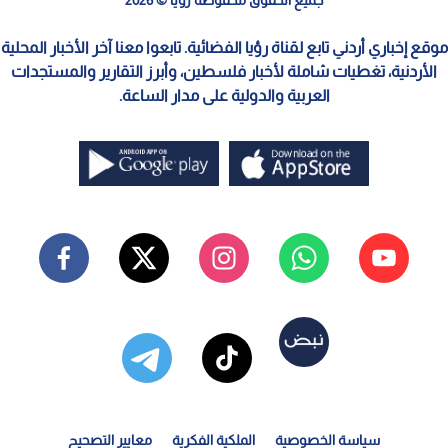
موقع إخباري أردني تابع لقناة رؤيا الفضائية. تابعوا معنا آخر الأخبار المحلية
الأردنية، تغطيات شاملة لأخبار فلسطين، وأبرز التقارير والمستجدات
العربية والدولية على مدار الساعة.
سياسة الخصوصية
الملكية الفكرية
معايير التصحيح