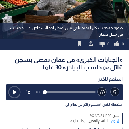
صورة معدة بالذكاء الاصطناعي تبين اعتداء احد الاشخاص على محاسب
في محل خضار
0
0
«الجنايات الكبرى» في عمان تقضي بسجن
قاتل «محاسب البيادر» 30 عاما
استمع للخبر:
1
x
0:00
ملاحظة: النص المسموع ناتج عن نظام آلي
نشر :
13:06 2026/6/29
|
الأردن
|
اسم المحرر :
ليندا معايعة