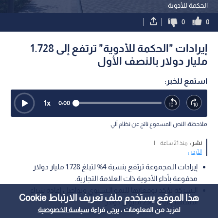
الحكمة للأدوية
0
0
إيرادات "الحكمة للأدوية" ترتفع إلى 1.728
مليار دولار بالنصف الأول
استمع للخبر:
1
x
0:00
ملاحظة: النص المسموع ناتج عن نظام آلي
نشر :
منذ 21 ساعة
|
الأردن
إيرادات الـمجموعة ترتفع بنسبة 4% لتبلغ 1.728 مليار دولار
مدفوعة بأداء الأدوية ذات العلامة التجارية.
الـشركة تؤكد توقعاتها للنمو الـسنوي وتواصل إعادة شراء
هذا الموقع يستخدم ملف تعريف الارتباط Cookie
الأسهم بقيمة 250 مليون دولار.
لمزيد من المعلومات ، يرجى قراءة
سياسة الخصوصية