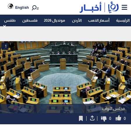
English
الرئيسية
أسعار الذهب
الأردن
مونديال 2026
فلسطين
طقس
1
مجلس النواب
0
0