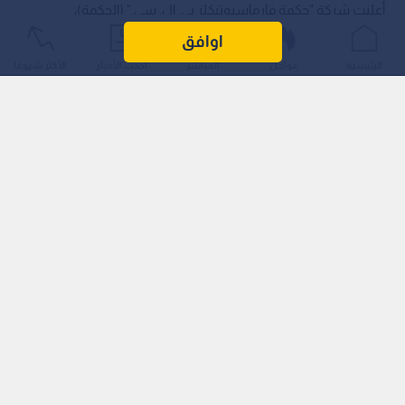
أعلنت شركة "حكمة فارماسيوتيكلز بي. إل. سي." (الحكمة)،
المجموعة الدوائية متعددة الجنسيات، عن نتائجها المالية الـمرحلية
اوافق
للنصف الأول من العام الحالي المنتهي في 30 حزيران، حيث سجلت
الرئيسية
عواجل
المباشر
أحدث الأخبار
الأكثر شيوعًا
الإيرادات نموا بنسبة 4% (3% بالعملة الـثابتة) لتصل إلى 1.728 مليار
دولار، مقارنة بـ 1.658 مليار دولار للفترة ذاتها من الـعام الـماضي.
أداء مالي قوي وإعادة شراء الأسهم