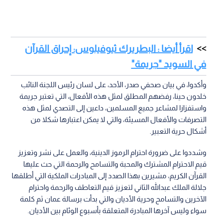
اقرأ أيضا : البطريرك ثيوفيلوس: إحراق القرآن
في السويد "جريمة"
وأكدوا، في بيان صحفي صدر، الأحد، على لسان رئيس اللجنة النائب
خلدون حينا، رفضهم المطلق لمثل هذه الأفعال، التي تعتبر جريمة
واستفزازا لمشاعر جميع المسلمين، داعين إلى التصدي لمثل هذه
التصرفات والأفعال المسيئة، والتي لا يمكن اعتبارها شكلا من
أشكال حرية التعبير.
وشددوا على ضرورة احترام الرموز الدينية، والعمل على نشر وتعزيز
قيم الاحترام المشترك والمحبة والتسامح والرحمة التي حث عليها
القرآن الكريم، مشيرين بهذا الصدد إلى المبادرات الملكية التي أطلقها
جلالة الملك عبدالله الثاني لتعزيز قيم التعاطف والرحمة واحترام
الآخرين والتسامح وحرية الأديان والتي بدأت برسالة عمان ثم كلمة
سواء وليس آخرها المبادرة المتعلقة بأسبوع الوئام بين الأديان.