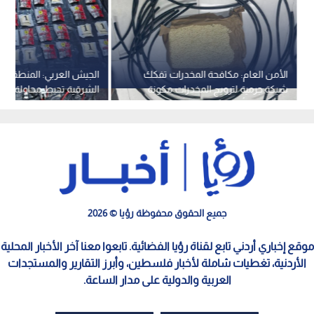
الأمن العام: مكافحة المخدرات تفكك
الجيش العربي: المنطقة ا
شبكة جرمية لترويج المخدرات مكونة
الشرقية تحبط محاولة تهر
من تسعة أشخاص في العاصمة
مخدرة بوسطة بالونات
جميع الحقوق محفوظة رؤيا © 2026
موقع إخباري أردني تابع لقناة رؤيا الفضائية. تابعوا معنا آخر الأخبار المحلية
الأردنية، تغطيات شاملة لأخبار فلسطين، وأبرز التقارير والمستجدات
العربية والدولية على مدار الساعة.