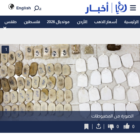
English
الرئيسية
أسعار الذهب
الأردن
مونديال 2026
فلسطين
طقس
1
الصورة من المضبوطات
0
0