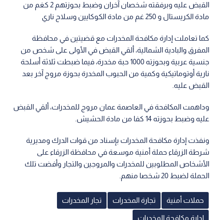
القبض عليه وبرفقته شخصان آخران وضبط بحوزتهم 2 كغم من
مادة الكريستال و 250 غم من مادة الكوكايين وسلاح ناري
كما تعاملت إدارة مكافحة المخدرات مع قضيتين في محافظة
المفرق والبادية الشمالية، ألقي القبض في الأولى على شخص من
جنسية عربية وبحوزته 1000 حبة مخدرة، فيما ضبطت ثلاثة أسلحة
نارية أوتوماتيكية وكمية من الحبوب المخدرة بحوزة مروج آخر بعد
القبض عليه.
وداهمت المكافحة في العاصمة عمان مروج للمخدرات، ألقي القبض
عليه وضبط بحوزته 14 كفا من مادة الحشيش.
ونفذت إدارة مكافحة المخدرات بإسناد من قوات الدرك ومديرية
شرطة الزرقاء حملة أمنية موسعة في محافظة الزرقاء على
الأشخاص المطلوبين للمخدرات والمروجين والتجار وأفضت تلك
الحملة لضبط 20 شخصا منهم.
حملات أمنية
تجارة المخدرات
تجار المخدرات
إدارة مكافحة المخدرات