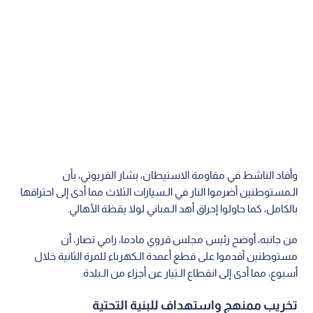
وأفاد الناشط في مقاومة الاستيطان، بشار القريوتي، بأن
الـمستوطنين أضرموا النار في الـسيارات الثلاث مما أدى إلى احتراقها
بالكامل، كما حاولوا إحراق أهد الـمباني لولا يقظة الأهالي.
من جانبه، أوضح رئيس مجلس قروي مادما، رامي نصار، أن
مستوطنين أقدموا على قطع أعمدة الـكهرباء للمرة الثانية خلال
أسبوع، مما أدى إلى انقطاع الـتيار عن أجزاء من الـبلدة.
تخريب ممنهج واستهداف للبنية التحتية