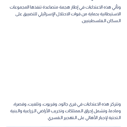
وتأتي هذه الاعتداءات في إطار هجمة متصاعدة تنفذها المجموعات
الاستيطانية بحماية من قوات الاحتلال الإسرائيلي للتضييق على
الـسكان الـفلسطينيين.
وتتركز هذه الاعتداءات في قرى جالود، وقريوت، وتلفيت، وقصرة،
ومادما، وتشمل إحراق الـممتلكات وتخريب الأراضي الـزراعية والـبنية
الـتحتية لإجبار الأهالي على الـتهجير الـقسري.