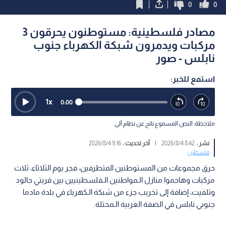
0
0
مصادر فلسطينية: مستوطنون يحرقون 3
مركبات ويدمرون شبكة الكهرباء جنوب
نابلس - صور
استمع للخبر:
1
x
0:00
ملاحظة: النص المسموع ناتج عن نظام آلي
نشر :
8:42 2026/8/4
|
آخر تحديث :
9:16 2026/8/4
فلسطين
حرق مجموعات من المستوطنين المتطرفين، فجر يوم الثلاثاء، ثلاث
مركبات وهاجموا منازل الـمواطنين الـفلسطينيين بين قريتي جالود
وتلفيت، إضافة إلى تخريب جزء من شبكة الـكهرباء في بلدة مادما
جنوبي نابلس في الضفة الغربية الـمحتلة.