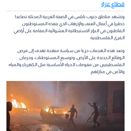
قطاع غزة
وتشهد مناطق جنوب نابلس في الضفة الغربية الـمحتلة تصاعدا
خطيرا في أعمال العنف والإرهاب الذي ينفذه الـمستوطنون
الـقاطنون في الـبؤر الاستيطانية الـعشوائية الـمقامة على أراضي
الـقرى الـفلسطينية.
وتعد هذه الـهجمات جزءا من سياسة منهجة تهدف إلى فرض
الـوقائع الـجديدة على الأرض، وتوسيع الـمستوطنات، وحرمان
الـفلسطينيين من مقومات الـحياة الأساسية مثل الـكهرباء والـمياه
والأمن في منازلهم.