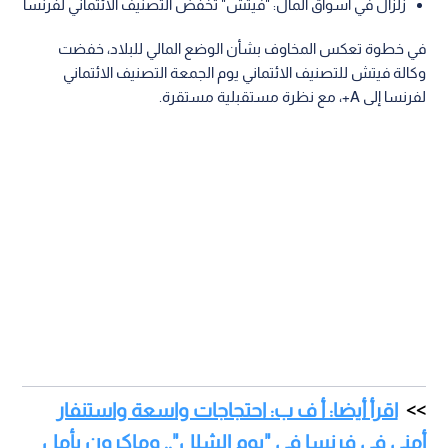
زلزال في أسواق المال: "فيتش" تخفض التصنيف الائتماني لفرنسا
في خطوة تعكس المخاوف بشأن الوضع المالي للبلاد، خفضت
وكالة فيتش للتصنيف الائتماني يوم الجمعة التصنيف الائتماني
لفرنسا إلى A+، مع نظرة مستقبلية مستقرة.
اقرأ أيضا: أ ف ب: احتجاجات واسعة واستنفار
أمني في فرنسا في "يوم الشلل".. وماكرون يأمل