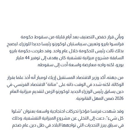
ويأتي قرار خفض التصنيف بعد أيام قليلة من سقوط حكومة
فرانسوا بايرو وتعيين سيباستيان لوكورنو رئيسا جديدا للوزراء، ليصبح
بذلك ثالث رئيس للحكومة خلال عام واحد. وقد طرحت حكومة بايرو
السابقة مشروع ميزانية تقشفية كان يهدف إلى توفير 44 مليار
يورو، لكنه واجه معارضة واسعة أدت إلى سقوطه.
من جهته، أكد وزير الاقتصاد المستقيل إريك لومبار أنه أخذ علما بقرار
الوكالة، لكنه شدد في الوقت ذاته على "متانة" الاقتصاد الفرنسي، في
حين يسابق رئيس الوزراء الجديد لوكورنو الزمن لتقديم ميزانية العام
2026 ضمن المهل القانونية.
وقد شهدت فرنسا مؤخرا تحركات احتجاجية واسعة بعنوان "شلوا
كل شيء"، دعت إلى التخلي عن مشروع الميزانية التقشفية، وذلك
في سياق يبرز التحديات التي تواجهها البلاد في ظل دين عام ضخم