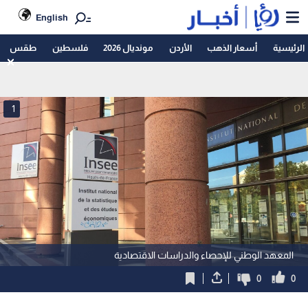
English
الرئيسية
أسعار الذهب
الأردن
مونديال 2026
فلسطين
طقس
1
المعهد الوطني للإحصاء والدراسات الاقتصادية
0
0