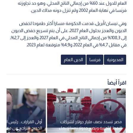
العام للدول عند 60% من إجمالي الناتج المحلي، وهو حد تجاوزته
فرنسا في نهاية العام 2002 ولم تنزل دونه مذاك الحين.
وفي نيسان/أبريل، قدمت الحكومة مسارا أكثر طموحا لخفض
الديون والعجز بحلول العام 2027، على أن يتم تسريع خفض الديون
إلى 108,3% من إجمالي الناتج المحلي في العام 2027 والعجز إلى 2,7%،
في مقابل 4,7% في العام 2022 و4,9% متوقعة لعام 2023.
المديونية
فرنسا
الدين العام
اقرأ أيضاً
مصر تسدد نصف مليار دولار لشركات
أولى القرارات.. رئيس الوزر
النفط الأجنبية وتضع جدولا زمنيا لإنهاء
الجديد: التراجع عن مقترح إ