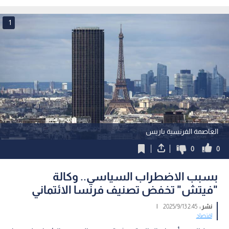
كامل المتأخرات
عطلتين رسميتين
1
العاصمة الفرنسية باريس
0
0
بسبب الاضطراب السياسي.. وكالة
"فيتش" تخفض تصنيف فرنسا الائتماني
نشر :
2:45 2025/9/13
|
اقتصاد