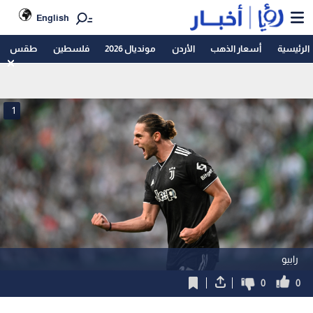
English
الرئيسية
أسعار الذهب
الأردن
مونديال 2026
فلسطين
طقس
1
رابيو
0
0