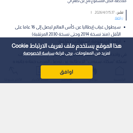
ملاحظة: النص المسموع ناتج عن نظام آلي
نشر :
15:37 2026/4/3
|
رياضة
سيطول غياب إيطاليا عن كأس العالم ليصل إلى 16 عاما على
الأقل (منذ نسخة 2014 وحتى نسخة 2030 المرتقبة)
انهيار المنظومة: استقالات جماعية
هذا الموقع يستخدم ملف تعريف الارتباط Cookie
لمزيد من المعلومات ، يرجى قراءة
سياسة الخصوصية
في واحدة من أحلك اللحظات في تاريخ الكرة الإيطالية، كشفت
شبكة "سكاي سبورت" الإيطالية عن توصل المدرب جينارو جاتوزو
إلى اتفاق نهائي مع الاتحاد الإيطالي لكرة القدم لإنهاء عقده بالتراضي،
اوافق
ليعلن بذلك ترجله عن صهوة "الأتزوري" بعد فشل ذريع في التأهل
الرئيسية
عواجل
المباشر
أحدث الأخبار
الأكثر شيوعًا
لنهائيات كأس العالم 2026.