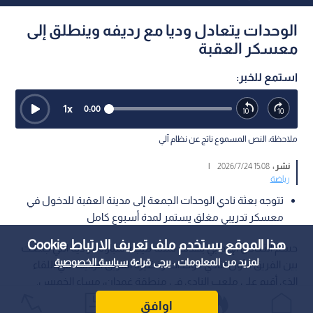
الوحدات يتعادل وديا مع رديفه وينطلق إلى
معسكر العقبة
استمع للخبر:
1
x
0:00
ملاحظة: النص المسموع ناتج عن نظام آلي
نشر :
15:08 2026/7/24
|
رياضة
تتوجه بعثة نادي الوحدات الجمعة إلى مدينة العقبة للدخول في
معسكر تدريبي مغلق يستمر لمدة أسبوع كامل
هذا الموقع يستخدم ملف تعريف الارتباط Cookie
حسم التعادل الإيجابي بهدف لمثله نتيجة المباراة الودية التي جمعت
لمزيد من المعلومات ، يرجى قراءة
سياسة الخصوصية
بين الفريق الأول لنادي الوحدات ونظيره الفريق الرديف، في اللقاء
الذي أقيم على ملعب النادي في منطقة غمدان، مساء الخميس.
اوافق