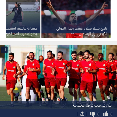
نادي قطر يعلن رسميا رحيل الدولي
خسارة قاسية لمنتخب الن
الأردني نزار الرشدان
بطولة غرب اسيا لكرة الق
1
من تدريبات فريق الوحدات
0
0