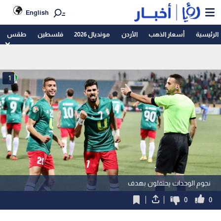
English
الرئيسية
أسعار الذهب
الأردن
مونديال 2026
فلسطين
طقس
1
نجوم الوحدات يحتفلون بهدف
0
0