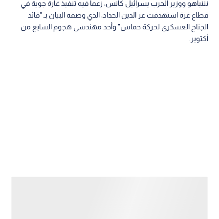
نتنياهو ووزير الحرب يسرائيل كاتس، زعما فيه تنفيذ غارة جوية في
قطاع غزة استهدفت عز الدين الحداد، الذي وصفه البيان بـ "قائد
الجناح العسكري لحركة حماس" وأحد مهندسي هجوم السابع من
أكتوبر.
ادعاءات برفض "اتفاق ترمب" لنزع السلاح
وحمل بيان نتنياهو وكاتس القيادي الحداد المسؤولية عن عمليات
ضد قوات الاحتلال، مدعيا أنه كان يقف عائقا أمام تطبيق الاتفاق الذي