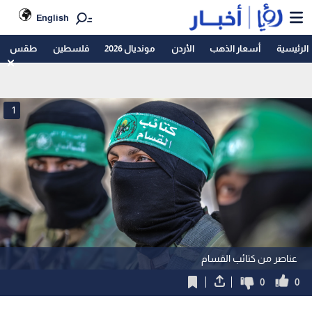
English
الرئيسية
أسعار الذهب
الأردن
مونديال 2026
فلسطين
طقس
1
عناصر من كتائب القسام
0
0