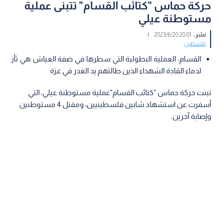
حركة حماس "كتائب القسام" تتبنى عملية
مستوطنة عيلي
نشر :
20:01 2023/6/20
|
فلسطين
القسام: العملية البطولية التي سطرها في ضفة العياش هي ثأر
لدماء القادة الشهداء الذين طالتهم يد الغدر في غزة
تبنت حركة حماس "كتائب القسام"عملية مستوطنة عيلي، التي
أسفرت عن استشهاد شابين فلسطينيين، ومقتل 4 مستوطنين
وإصابة آخرين.