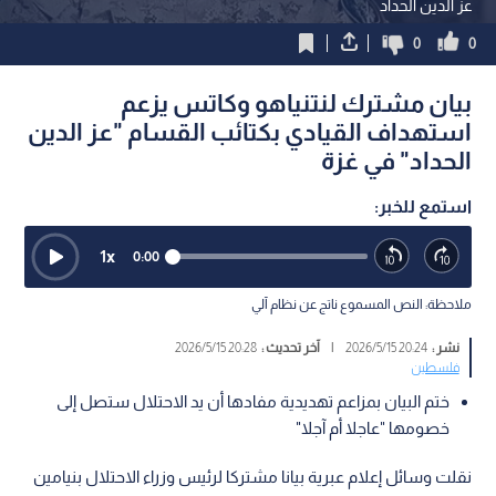
عز الدين الحداد
0
0
بيان مشترك لنتنياهو وكاتس يزعم
استهداف القيادي بكتائب القسام "عز الدين
الحداد" في غزة
استمع للخبر:
1
x
0:00
ملاحظة: النص المسموع ناتج عن نظام آلي
نشر :
20:24 2026/5/15
|
آخر تحديث :
20:28 2026/5/15
فلسطين
ختم البيان بمزاعم تهديدية مفادها أن يد الاحتلال ستصل إلى
خصومها "عاجلا أم آجلا"
نقلت وسائل إعلام عبرية بيانا مشتركا لرئيس وزراء الاحتلال بنيامين