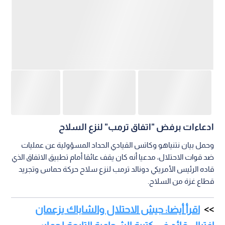
قاده الرئيس الأمريكي دونالد ترمب لنزع سلاح حركة حماس وتجريد
قطاع غزة من السلاح.
اقرأ أيضا: جيش الاحتلال والشاباك يزعمان
اغتيال قائد في كتيبة الشجاعية التابعة لحماس
شمالي غزة
كما زعم البيان أن الحداد كان مسؤولا عن احتجاز الأسرى الصهاينة
"بقسوة شديدة".