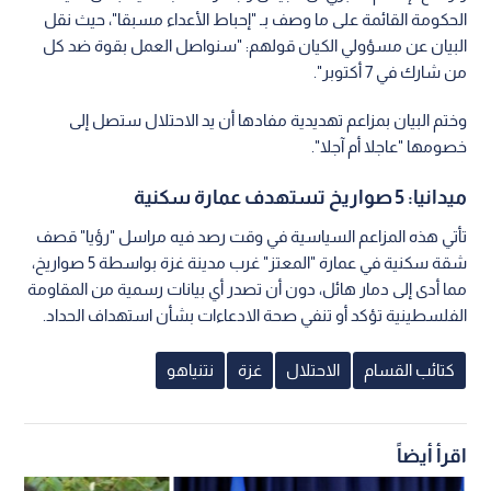
كتائب القسام
الاحتلال
غزة
نتنياهو
اقرأ أيضاً
إعلام عبري: مؤشرات قوية على
"ركضة نحو الحياة".. ليان ن
انسحاب نتنياهو من الانتخابات المقبلة
من الاعتقال.. فيديو
جميع الحقوق محفوظة رؤيا © 2026