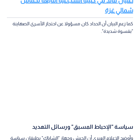
سياسة "الإحباط المسبق" ورسائل التهديد
وأوضح الإعلام العبري أن الجيش وجهاز "الشاباك" يطبقان سياسة
الحكومة القائمة على ما وصف بـ "إحباط الأعداء مسبقا"، حيث نقل
البيان عن مسؤولي الكيان قولهم: "سنواصل العمل بقوة ضد كل
من شارك في 7 أكتوبر".
وختم البيان بمزاعم تهديدية مفادها أن يد الاحتلال ستصل إلى
خصومها "عاجلا أم آجلا".
ميدانيا: 5 صواريخ تستهدف عمارة سكنية
تأتي هذه المزاعم السياسية في وقت رصد فيه مراسل "رؤيا" قصف
شقة سكنية في عمارة "المعتز" غرب مدينة غزة بواسطة 5 صواريخ،
مما أدى إلى دمار هائل، دون أن تصدر أي بيانات رسمية من المقاومة
الفلسطينية تؤكد أو تنفي صحة الادعاءات بشأن استهداف الحداد.