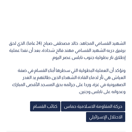
الشهيد القسامي المجاهد: خالد مصطفى صباح (24 عاما)، الذي لحق
برفيق دربه الشهيد القسامي مهند فالح شحادة، بعد أن نفذا عملية
إطلاق نار بطولية جنوب نابلس عصر اليوم.
ونؤكد أن العملية البطولية التي سطرها أبناء القسام في ضفة
العياش هي ثأر لدماء القادة الشهداء الذين طالتهم يد الغدر
الصهيونية في غزة، وردا على جرائمه بحق المسجد الأقصى المبارك
وعدوانه على نابلس وجنين.
حركة المقاومة الاسلامية حماس
كتائب القسام
الاحتلال الإسرائيلي