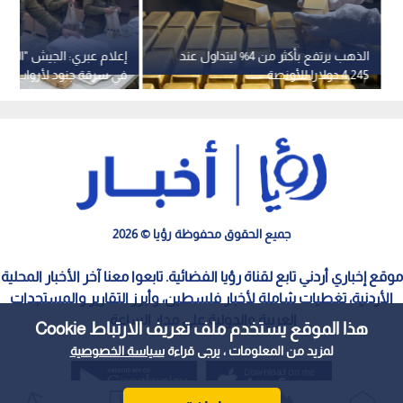
الذهب يرتفع بأكثر من 4% ليتداول عند
إعلام عبري: الجيش "الإسر
4,245 دولارا للأونصة
في سرقة جنود لأرواب اس
ونعال من فندق بلبنان
جميع الحقوق محفوظة رؤيا © 2026
موقع إخباري أردني تابع لقناة رؤيا الفضائية. تابعوا معنا آخر الأخبار المحلية
الأردنية، تغطيات شاملة لأخبار فلسطين، وأبرز التقارير والمستجدات
العربية والدولية على مدار الساعة.
هذا الموقع يستخدم ملف تعريف الارتباط Cookie
لمزيد من المعلومات ، يرجى قراءة
سياسة الخصوصية