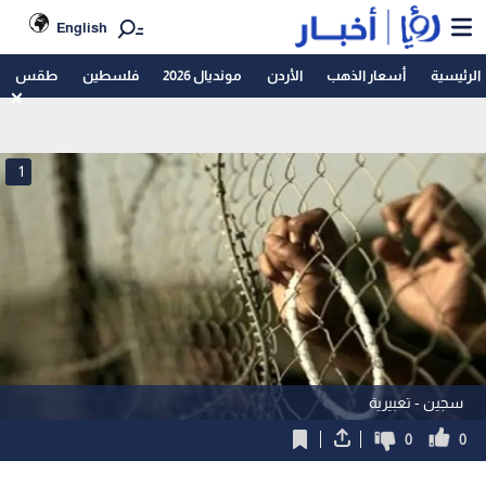
English
الرئيسية
أسعار الذهب
الأردن
مونديال 2026
فلسطين
طقس
1
سجين - تعبيرية
0
0