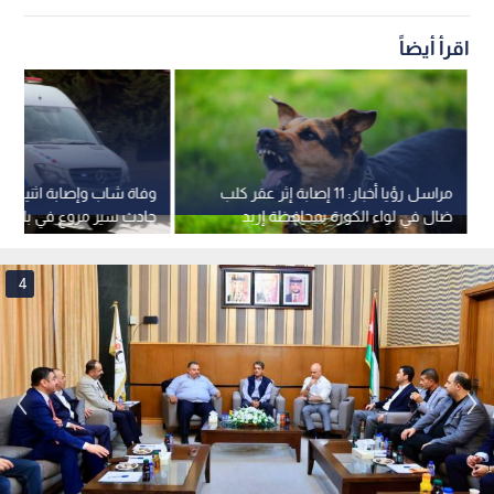
اقرأ أيضاً
مراسل رؤيا أخبار: 11 إصابة إثر عقر كلب
وفاة شاب وإصابة اثنين آخر
ضال في لواء الكورة بمحافظة إربد
حادث سير مروع في بلدة
بمحافظة إربد
4