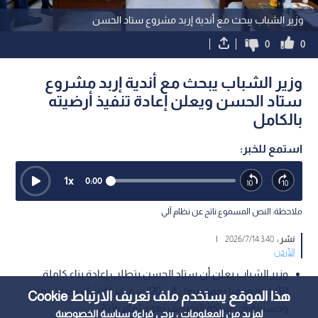
وزير الشباب يبحث مع أندية إربد مشروع ستاد الحسن
0
0
وزير الشباب يبحث مع أندية إربد مشروع
ستاد الحسن ويعلن إعادة تنفيذ أرضيته
بالكامل
استمع للخبر:
1
x
0:00
ملاحظة: النص المسموع ناتج عن نظام آلي
نشر :
3:40 2026/7/14
|
الأردن
وزير الشباب يعلن أن ستاد الحسن يتطلب إعادة بناء كاملة
للأرضية وحفرا بعمق يصل إلى 120 سم، إثر اكتشاف عيوب فنية
هذا الموقع يستخدم ملف تعريف الارتباط Cookie
وجسيمة في شبكة التصريف تعود لعام 2016.
لمزيد من المعلومات ، يرجى قراءة
سياسة الخصوصية