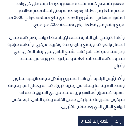
معهم بتقسيم كلفة انشاءه عليهم وهو ما يرتب على كل واحد
منهم مبلغا رمزيا طيلة وجودهم به وحتى استلامهم محالهم
المتفق عليها في المشروع الجديد الذي تبلغ مساحته حوالي 8000 متر
مربع ويقام على قطعة ارض بمساحة 2000متر مربع.
وأفاد الكوفحي بأن البلدية تهدف لإيجاد فضاء واحد يضم كافة محال
الخضار والفواكة، ويتمتع بإنارة واحدة وتكييف مركزي، وأنظمة مراقبة
وحراسة، ومواقف للمركبات تشجع الناس على ارتياد المكان، الذي
سيزود بكافة الخدمات العامة والمرافق الضرورية من مصاعد
وأدراج.
وأكد رئيس البلدية بأن هذا المشروع يشكل فرصة تاريخية لتطوير
وسط المدينة بما يحمله من رمزية كبيرة، كما انه يعطي التجار فرصة
ذهبية لاستمرار أعمالهم وزيادة عدد مرتادي السوق خاصة انه
سيكون مشروعا مثاليا بكل معنى الكلمة يجذب الناس اليه، عكس
الواقع الحالي الذي يعد منفرا للكثيرين.
إربد
بلدية إربد الكبرى