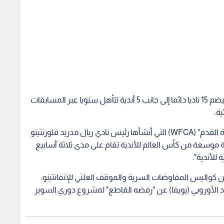
وطبقا للتفاصيل الواردة في التقرير، صمم المشروع ليضم 15 ناديا دائما إلى جانب 5 أندية تتأهل سنويا عبر المسابقات
ية.
وارتبط المشروع بتأسيس "الرابطة العالمية لأندية كرة القدم" (WFCA) التي أنشأها رئيس نادي ريال مدريد فلورنتينو
سخة سنوية موسعة من كأس العالم للأندية تقام على مدى ثلاثة أسابيع
للأندية".
 كواليس المفاوضات السرية والموقف العلني للإنفانتينو،
202 أمام كونغرس الاتحاد الأوروبي (يويفا) عن "رفضه القاطع" لمشروع دوري السوبر