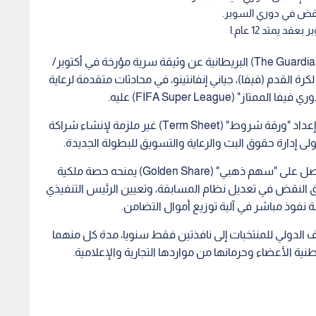
نقض في دوري السوبر.
 يمتد 12 عام.ا
كشف تقرير استقصائي نشرته صحيفة "ذا غارديان" (The Guardian) البريطانية عن وثيقة سرية مؤرخة في أكتوبر/
اد الدولي لكرة القدم (فيفا)، جياني إنفانتينو، في محادثات متقدمة لرعاية
FIFA Super League) عليه.
وأوضحت الصحيفة أن المفاوضات وصلت إلى مرحلة إعداد "ورقة شروط" (Term Sheet) غير ملزمة لإنشاء شراكة
وأفادت الوثيقة المسربة بأن الاتحاد الدولي كان سيحصل على "سهم ذهبي" (Golden Share) يمنحه حصة ملكية
النقض في تعديل نظام المسابقة، وتعيين الرئيس التنفيذي
سة نفوذ مباشر في آلية توزيع أموال التضامن.
 الدولي للمنتخبات إلى نافذتين فقط سنويا، مدة كل منهما
ة الأعضاء وحرمانها من مواردها التجارية والإعلامية.