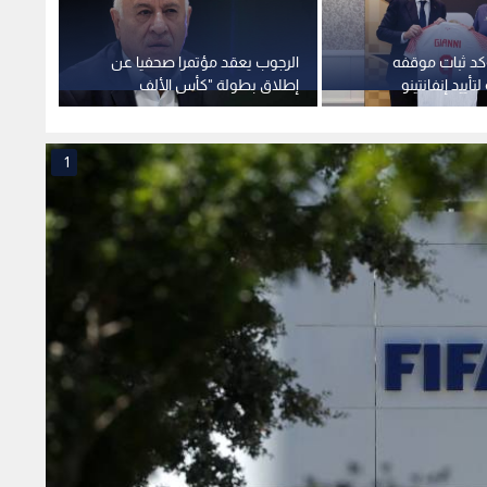
ؤكد ثبات موقفه
الرجوب يعقد مؤتمرا صحفيا عن
مصدر ل
أييد إنفانتينو
إطلاق بطولة "كأس الألف
مستحق
شهيد"
الأمير
1