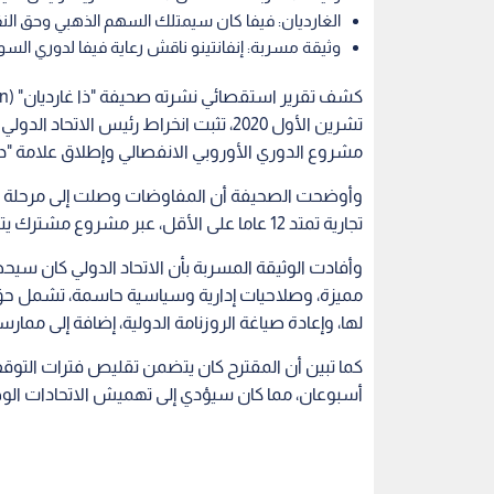
الغارديان: فيفا كان سيمتلك السهم الذهبي وحق ال
وثيقة مسربة: إنفانتينو ناقش رعاية فيفا لدوري السوبر بعقد
تشرين الأول 2020، تثبت انخراط رئيس الاتح
مشروع الدوري الأوروبي الانفصالي وإطلاق علامة "دوري فيفا الممتاز" (
تجارية تمتد 12 عاما على الأقل، عبر مشروع مشترك يتولى إدارة حقوق البث والرعاية والتسويق للبطولة الجديدة.
مميزة، وصلاحيات إدارية وسياسية حاسمة، تشمل حق 
لها، وإعادة صياغة الروزنامة الدولية، إضافة إلى ممار
كما تبين أن المقترح كان يتضمن تقليص فترات التوقف
أسبوعان، مما كان سيؤدي إلى تهميش الاتحادات الوطني