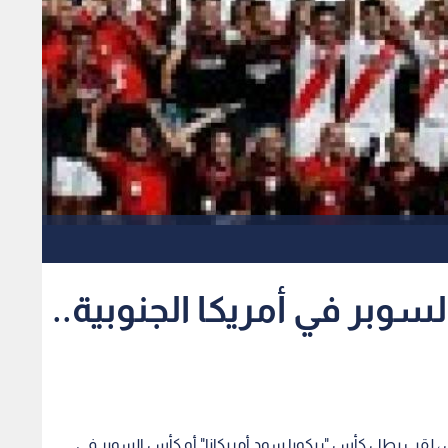
سوبر في أمريكا الجنوبية..
يس ، لقب بطل كأس "ريكوبا سود أمريكانا" أو كأس السوبر في