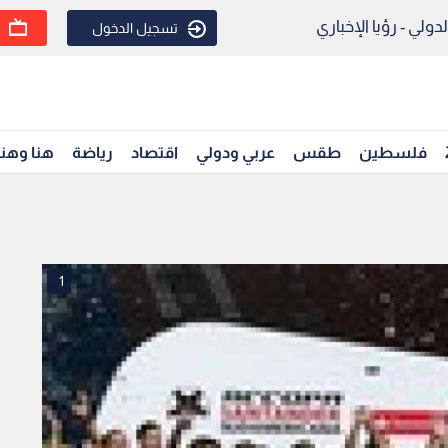
ولي - رؤيا الإخباري
تسجيل الدخول
فلسطين
طقس
عربي ودولي
اقتصاد
رياضة
هنا وهن
1