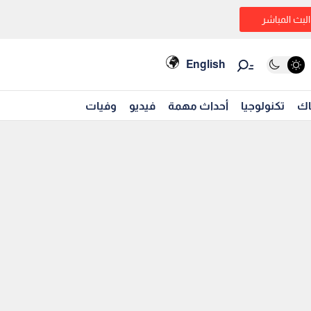
البث المباشر
English
اك
تكنولوجيا
أحداث مهمة
فيديو
وفيات