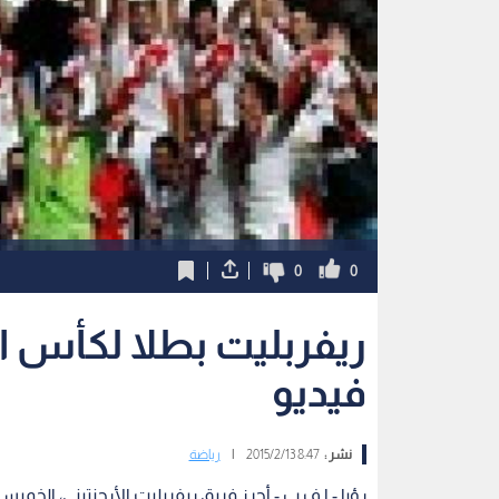
0
0
ريفربليت بطلا لكأس ال
فيديو
نشر :
8:47 2015/2/13
|
رياضة
رؤيا - ا ف ب - أحرز فريق ريفربليت الأرجنتيني، الخم