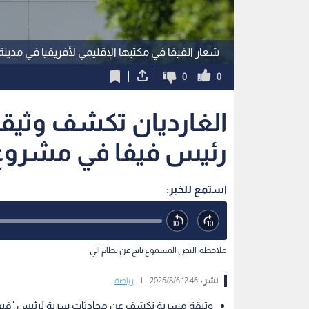
شعار الفيفا في مكتبها الإقليمي لأفريقيا في مدينة
0
0
الغارديان تكشف وثيقة
رئيس فيفا في مشروع 
استمع للخبر:
ملاحظة: النص المسموع ناتج عن نظام آلي
نشر :
12:46 2026/8/6
|
رياضة
وثيقة مسربة تكشف عن محادثات سرية لرئيس "فيفا" 