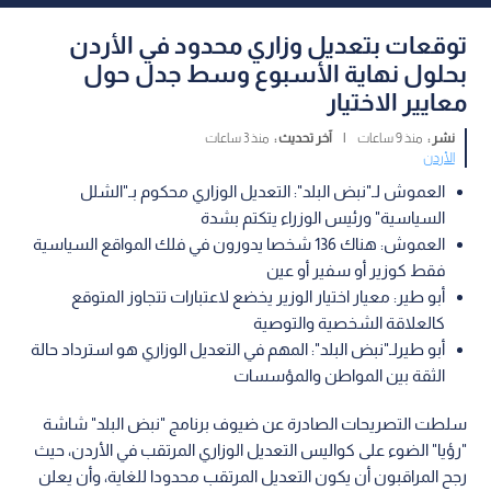
توقعات بتعديل وزاري محدود في الأردن
بحلول نهاية الأسبوع وسط جدل حول
معايير الاختيار
نشر :
منذ 9 ساعات
|
آخر تحديث :
منذ 3 ساعات
الأردن
العموش لـ"نبض البلد": التعديل الوزاري محكوم بـ"الشلل
السياسية" ورئيس الوزراء يتكتم بشدة
العموش: هناك 136 شخصا يدورون في فلك المواقع السياسية
فقط كوزير أو سفير أو عين
أبو طير: معيار اختيار الوزير يخضع لاعتبارات تتجاوز المتوقع
كالعلاقة الشخصية والتوصية
أبو طيرلـ"نبض البلد": المهم في التعديل الوزاري هو استرداد حالة
الثقة بين المواطن والمؤسسات
سلطت التصريحات الصادرة عن ضيوف برنامج "نبض البلد" شاشة
"رؤيا" الضوء على كواليس التعديل الوزاري المرتقب في الأردن، حيث
رجح المراقبون أن يكون التعديل المرتقب محدودا للغاية، وأن يعلن