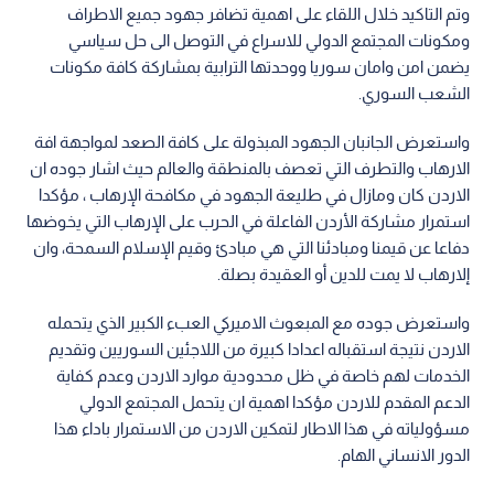
وتم التاكيد خلال اللقاء على اهمية تضافر جهود جميع الاطراف
ومكونات المجتمع الدولي للاسراع في التوصل الى حل سياسي
يضمن امن وامان سوريا ووحدتها الترابية بمشاركة كافة مكونات
الشعب السوري.
واستعرض الجانبان الجهود المبذولة على كافة الصعد لمواجهة افة
الارهاب والتطرف التي تعصف بالمنطقة والعالم حيث اشار جوده ان
الاردن كان ومازال في طليعة الجهود في مكافحة الإرهاب ، مؤكدا
استمرار مشاركة الأردن الفاعلة في الحرب على الإرهاب التي يخوضها
دفاعا عن قيمنا ومبادئنا التي هي مبادئ وقيم الإسلام السمحة، وان
إلارهاب لا يمت للدين أو العقيدة بصلة.
واستعرض جوده مع المبعوث الاميركي العبء الكبير الذي يتحمله
الاردن نتيجة استقباله اعدادا كبيرة من اللاجئين السوريين وتقديم
الخدمات لهم خاصة في ظل محدودية موارد الاردن وعدم كفاية
الدعم المقدم للاردن مؤكدا اهمية ان يتحمل المجتمع الدولي
مسؤولياته في هذا الاطار لتمكين الاردن من الاستمرار باداء هذا
الدور الانساني الهام.