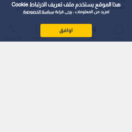
هذا الموقع يستخدم ملف تعريف الارتباط Cookie
متفاوتة في الجسد نقلا على إثرها إلى المستشفى لتلقي العلاج.
لمزيد من المعلومات ، يرجى قراءة
سياسة الخصوصية
اوافق
الرئيسية
عواجل
المباشر
أحدث الأخبار
الأكثر شيوعًا
وأسفر الحادث عن إصابة كل من علي أحمد نوافلة وعلي عمر
شرادقة، حيث هرعت طواقم الدفاع المدني إلى موقع الحادث على
الفور، وقامت بتقديم الإسعافات الأولية اللازمة للمصابين في
الميدان قبل نقلهما إلى أقرب مركز طبي لمتابعة حالتهما الصحية
التي وصفت بالمستقرة.