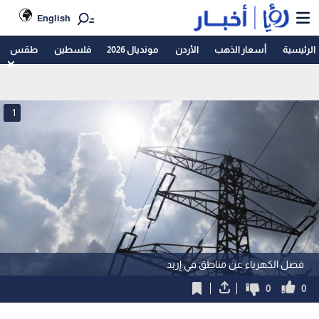
English
الرئيسية
أسعار الذهب
الأردن
مونديال 2026
فلسطين
طقس
1
فصل الكهرباء عن مناطق في إربد
0
0