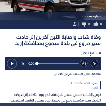
سيارة اسعاف
0
0
وفاة شاب وإصابة اثنين آخرين إثر حادث
سير مروع في بلدة سموع بمحافظة إربد
استمع للخبر:
1
x
0:00
ملاحظة: النص المسموع ناتج عن نظام آلي
نشر :
10:19 2026/7/14
|
الأردن
توفي الشاب حسين سمير شرادقة، فجر يوم الثلاثاء، إثر تعرضه
لحادث سير مؤسف وقع في وسط بلدة سموع التابعة لمحافظة
إربد شمال المملكة، فيما أصيب شخصان آخران بجروح ورضوض