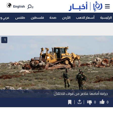
English
الرئيسية
أسعار الذهب
الأردن
صحة
فلسطين
طقس
عربي و
1
جرافة أمامها عناصر من قوات الاحتلال
0
0