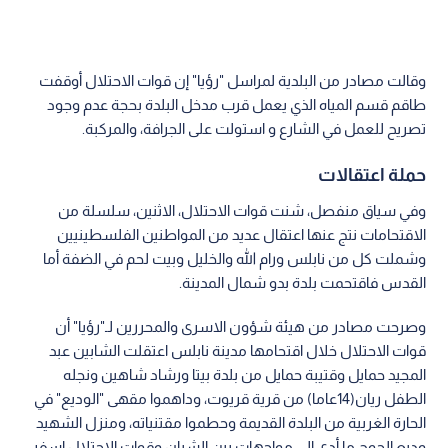
وقالت مصادر من البلدية لمراسل "رؤيا" إن قوات الاحتلال أوقفت
طاقم قسم المياه الذي يعمل قرب مدخل البلدة بحجة عدم وجود
تصريح للعمل في الشارع و استولت على الجرافة، والمركبة.
حملة اعتقالات
وفي سياق منفصل، شنت قوات الاحتلال، الاثنين، سلسلة من
الاقتحامات نتج عنها اعتقال عديد من المواطنين الفلسطينيين
وشملت كل من نابلس ورام الله والخليل وبيت لحم في الضفة أما
القدس فاقتحمت بلدة بدو شمال المدينة.
وصرحت مصادر من هيئة شؤون الاسرى والمحررين لـ"رؤيا" أن
قوات الاحتلال خلال اقتحامها مدينة نابلس اعتقلت الشابين عبد
المجيد حمايل وقتيبة حمايل من بلدة بيتا ورشاد شاهين ونجله
الطفل ريان(14عاما) من قرية قريوت، وداهموا مقهى "الوديع" في
الحارة الغربية من البلدة القديمة وحطموا مقتنياته، ومنزل الشهيد
وديع الحوح ما أدى إلى مواجهات بين الشبان وقوات الاحتلال اسفر