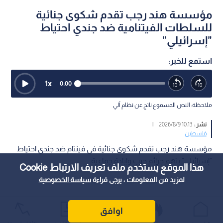
مؤسسة هند رجب تقدم شكوى جنائية
للسلطات الفيتنامية ضد جندي احتياط
"إسرائيلي"
استمع للخبر:
1
x
0:00
ملاحظة: النص المسموع ناتج عن نظام آلي
نشر :
10:13 2026/8/9
|
فلسطين
مؤسسة هند رجب تقدم شكوى جنائية في فينتام ضد جندي احتياط
"إسرائيلي" بتهم جرائم حرب وإبادة جماعية.
هذا الموقع يستخدم ملف تعريف الارتباط Cookie
لمزيد من المعلومات ، يرجى قراءة
سياسة الخصوصية
اوافق