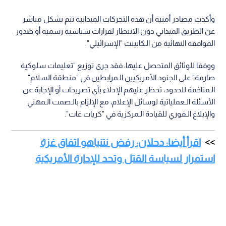
وأكدت مصادر أمنية أن هذه التحركات الميدانية تتم بشكل مباشر
عن الطريق الميداني دون الانتظار لقرارات سياسية رسمية أو صدور
الموافقة النهائية من الـكابينت "الإسرائيلي".
ووفقا للوثائق المتحصل عليها، فقد جرى توزيع "تعليمات سلوكية
صارمة" على الجنود الأمريكيين الـمرابطين في "منطقة السلام"
الـمتاخمة للحدود، تحظر عليهم الإدلاء بأي تصريحات أو الإجابة عن
الأسئلة الـعملياتية لوسائل الإعلام، مع الإلزام بالـصمت الـمهني
والإبلاغ الـفوري للقيادة الـمركزية في "كريات غات".
اقرأ أيضا: دحلان: رفض نتنياهو اتفاق غزة
استمرار لسياسة القتل وتحد للإدارة الأمريكية