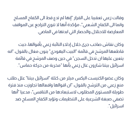
وقالت زعبي تعقيبا على القرار "إنها لم تدع قط الى الكفاح المسلح
وانما الى الكفاح الشعبي"، مؤكدة أنها لا تنوي التراجع عن المواقف
المعارضة للاحتلال والحصار التي ابدتها في الماضي.
وكان نقاش صاخب جرى خلال إدلاء النائبة زعبي بأقوالها، حيث
قاطعها المرشح في قائمة "البيت اليهودي" ينون مغال بالقول، "انه
يتعين عليها ان تدخل السجن" في حين وصف المرشح في قائمة
اسرائيل بيتنا شارون غال زعبي بأنها "مخربة من حركة حماس".
وكان عضو الكنيست اليكس ميلر من كتلة "اسرائيل بيتنا" علل طلب
منع زعبي من الترشح بالقول، "ان اقوالها وافعالها تجاوزت منذ فترة
طويلة المستوى المطلوب لاستبعادها من التنافس"، مدعيا "أنها
تضفي صبغة الشرعية على التنظيمات وتؤيد الكفاح المسلح ضد
اسرائيل".