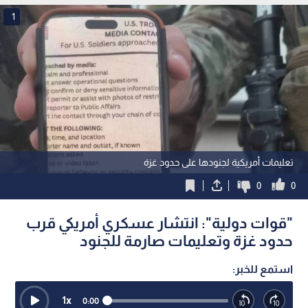
1
تعليمات أمريكية لجنودها على حدود غزة
0
0
"قوات دولية": انتشار عسكري أمريكي قرب
حدود غزة وتعليمات صارمة للجنود
استمع للخبر:
1
x
0:00