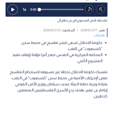
1
x
0:00
ملاحظة: النص المسموع ناتج عن نظام آلي
نشر :
21:17 2026/8/5
|
آخر تحديث :
21:25 2026/8/5
فلسطين
حكومة الاحتلال تسعى لنشر تماسيح في محيط سجن
"كتسيعوت" في النقب.
الـمحكمة الـمركزية في الـقدس تصدر أمرا مؤقتا بإيقاف تنفيذ
الـمشروع الـأمني.
تتمسك حكومة الاحتلال بخطة غير مسبوقة لاستخدام الـتماسيح
ضمن الإجراءات الأمنية في محيط سجن "كتسيعوت" في الـنقب،
بقيادة وزيرة حماية الـبيئة عيديت سيلمان ووزير الأمن الـقومي
إيتامار بن غفير، بهدف ردع الأسرى الـفلسطينيين الـمصنفين
كخطرين.