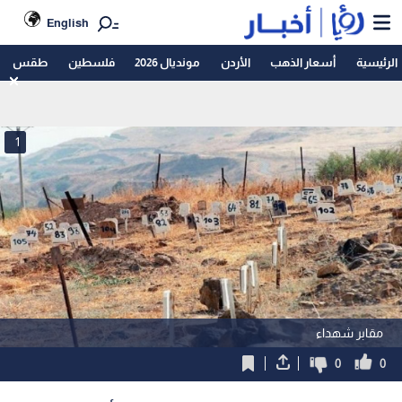
English
الرئيسية
أسعار الذهب
الأردن
مونديال 2026
فلسطين
طقس
1
مقابر شهداء
0
0