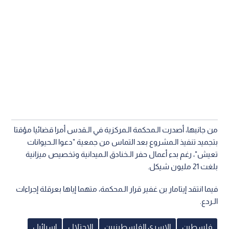
من جانبها، أصدرت الـمحكمة الـمركزية في الـقدس أمرا قضائيا مؤقتا
بتجميد تنفيذ الـمشروع بعد التماس من جمعية "دعوا الـحيوانات
تعيش"، رغم بدء أعمال حفر الـخنادق الـميدانية وتخصيص ميزانية
بلغت 21 مليون شيكل.
فيما انتقد إيتامار بن غفير قرار الـمحكمة، متهما إياها بعرقلة إجراءات
الـردع.
فلسطين
الاسرى الفلسطينيين
الاحتلال
إسرائيل