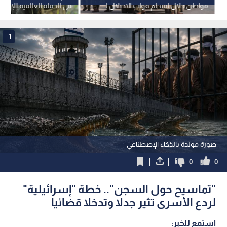
مواطن خلال اقتحام قوات الاحتلال لـ
في الحملة العالمية للإفرا
جنين
مروان البرغوثي.. فيديو
1
صورة مولدة بالذكاء الإصطناعي
0
0
"تماسيح حول السجن".. خطة "إسرائيلية"
لردع الأسرى تثير جدلا وتدخلا قضائيا
استمع للخبر: