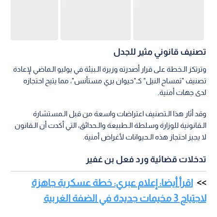
تصنيف قانوني مثير للجدل
وترتكز الـخطة على قرار أصدرته وزيرة الـبيئة في يوليو الـماضي لإعادة
تصنيف "تمساح النيل" كـ"حيوان بري مستأنس"، مما يتيح احتجازه
لدى جهات أمنية.
وقد أثار هذا الـتصنيف اعتراضات واسعة من قبل الـمستشارة
الـقانونية للوزارة وسلطة الـطبيعة والـحدائق، التي أكدت أن الـقانون
لا يجيز احتجاز هذه الـحيوانات لأغراض أمنية.
تدخلات قضائية ورد فعل بن غفير
اقرأ أيضا: إعلام عبري: خطة عسكرية جاهزة
لاجتياح 3 مخيمات جديدة في الضفة الغربية