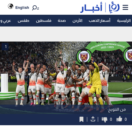
English
الرئيسية
أسعار الذهب
الأردن
صحة
فلسطين
طقس
عربي و
1
من التتويج
0
0