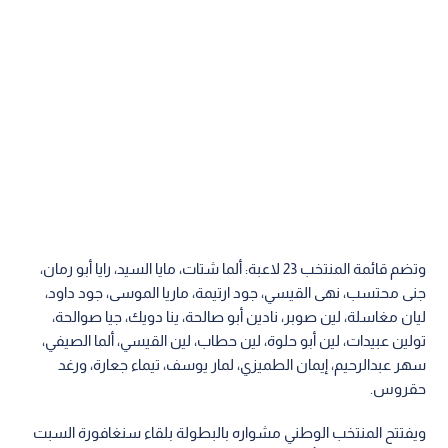
‏‎وتضم قائمة المنتخب 23 لاعبة: ألما شتات، مايا السيد، رايا أبو رمان،
جنى محتسب، نهى القيسي، جود ارتيمة، ماريا الموسى، جود داود،
ليان مغاسلة، لين صوبر، نادين أبو صالحة، ينا دويك، جيا صوالحة،
تولين عبيدات، لين أبو حلوة، لين حطاب، لين القيسي، ألما الصيفي،
سهر عبدالرحيم، إيمان الطميزي، لمار يوسف، تيماء جعارة، ورغد
حقروس.
ويفتتح المنتخب الوطني مشواره بالبطولة بلقاء سنغافورة السبت