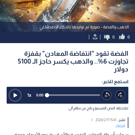
الذهب والفضة - صورة تم توليدها بالذكاء الاصطناعي
0
0
الفضة تقود "انتفاضة المعادن" بقفزة
تجاوزت 6%.. والذهب يكسر حاجز الـ 5100
دولار
استمع للخبر:
1
x
0:00
ملاحظة: النص المسموع ناتج عن نظام آلي
نشر :
15:41 2026/2/11
|
اقتصاد
سجلت أسواق المعادن النفيسة والأساسية، يوم الأربعاء، موجة