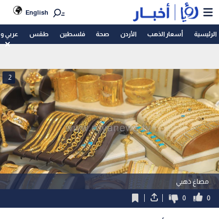
English
الرئيسية
أسعار الذهب
الأردن
صحة
فلسطين
طقس
عربي و
2
مصاغ ذهبي
0
0