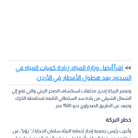
اقرأ أيضا : وزارة المياه: زيادة كميات المياه في
السدود بعد هطول الأمطار في الأردن
وتعتبر البركة إحدى مخلفات استكشاف الصخر الزيتي والتي تقع إلي
الشمال الشرقي من بلدة سد السلطاني التابعة لمحافظة الكرك
وتبعد عن الطريق الصحراوي نحو 1500 متر .
خطر البركة
وأعرب رئيس جمعية إنجاز لحماية البيئة سلمان الحجايا لـ" رؤيا"، عن