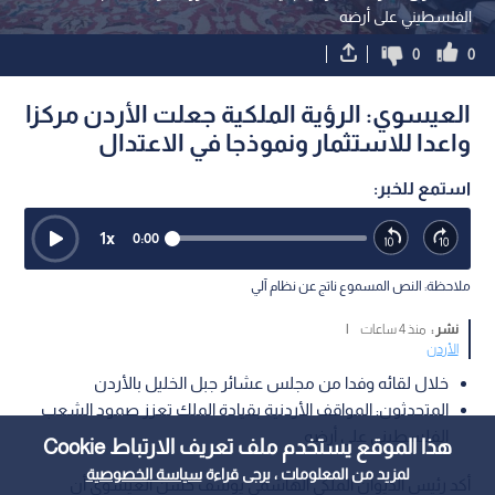
الفلسطيني على أرضه
0
0
العيسوي: الرؤية الملكية جعلت الأردن مركزا
واعدا للاستثمار ونموذجا في الاعتدال
استمع للخبر:
1
x
0:00
ملاحظة: النص المسموع ناتج عن نظام آلي
نشر :
منذ 4 ساعات
|
الأردن
خلال لقائه وفدا من مجلس عشائر جبل الخليل بالأردن
المتحدثون: المواقف الأردنية بقيادة الملك تعزز صمود الشعب
الفلسطيني على أرضه
هذا الموقع يستخدم ملف تعريف الارتباط Cookie
لمزيد من المعلومات ، يرجى قراءة
سياسة الخصوصية
أكد رئيس الديوان الملكي الهاشمي يوسف حسن العيسوي أن