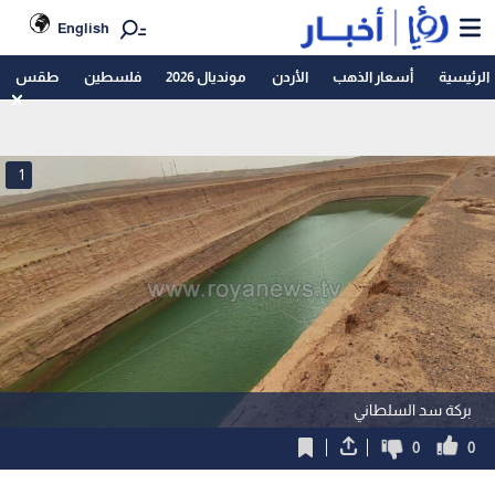
English
الرئيسية
أسعار الذهب
الأردن
مونديال 2026
فلسطين
طقس
1
بركة سد السلطاني
0
0