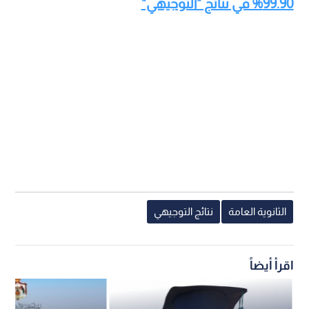
99.90% في نتائج "التوجيهي"
الثانوية العامة
نتائج التوجيهي
اقرأ أيضاً