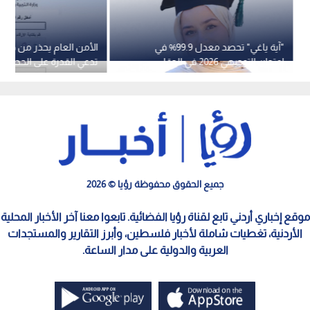
"آية ياغي" تحصد معدل 99.9% في
الأمن العام يحذر من حسا
امتحان التوجيهي 2026 في الحقل
تدعي القدرة على الحصول
الصحي
علامات الثانوية العامة أو 
مقابل مبالغ مالية
جميع الحقوق محفوظة رؤيا © 2026
موقع إخباري أردني تابع لقناة رؤيا الفضائية. تابعوا معنا آخر الأخبار المحلية
الأردنية، تغطيات شاملة لأخبار فلسطين، وأبرز التقارير والمستجدات
العربية والدولية على مدار الساعة.